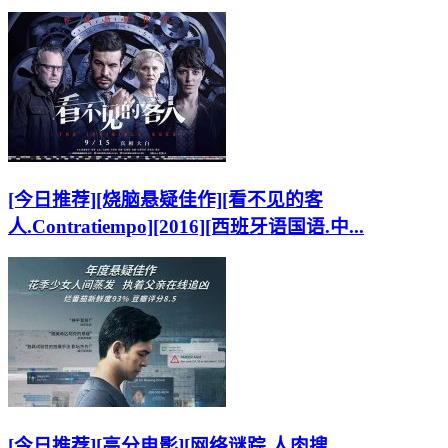
[今日推荐][烧脑悬疑佳作][看不见的客
人.Contratiempo][2016][西班牙语国语.中...
[今日推荐][高分电影][网络谜踪.人肉搜