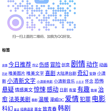
标签
剧情
动作
今日推荐
冒险
伤感
创意
动画
传记
亲情
奇幻
喜剧
唯美文字
小清
唯美图片
大陆港台剧
安静
历史
小清新文字
恐怖
新
小清新音乐
怀念
小清新电影
小王子
惊悚
感动
有趣
悬疑
治
情感美文
日剧
有爱
歌单
爱情
电影
愈
法英美剧
犯罪
温暖
漫威DC
泰剧
韩剧
科幻
致青春
美女
经典语录
童话