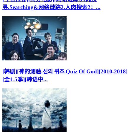
寻.Searching&网络谜踪2.人肉搜索2：...
[韩剧][神的测验.신의 퀴즈.Quiz Of God][2010-2018]
[全1-5季][韩语中...