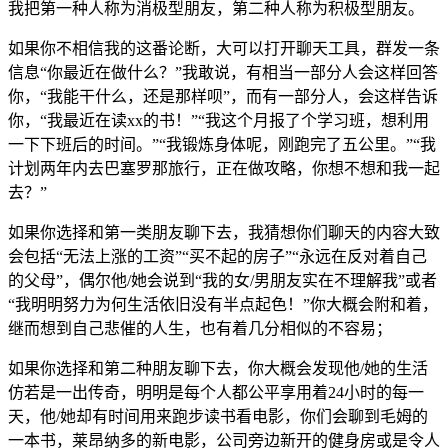
我把第一种人称为消极型朋友，第二种人称为积极型朋友。
如果你不相信我的这番论断，大可以打开聊天工具，群发一条
信息“你最近在做什么？”我敢说，有相当一部分人会这样回答
你，“我能干什么，还是那样呗”，而有一部分人，会这样告诉
你，“我最近在读xx的书！”“我这个月报了个学习班，想利用
一下下班后的时间。”“我锻炼身体呢，刚跑完了五公里。”“我
计划两年内去巴塞罗那旅行，正在做攻略，你想不想和我一起
去？”
如果你选择和第一类朋友聊下去，我猜想你们聊天的内容大致
会包括“无法上涨的工资”“买不起的房子”“永远在反对着自己
的父母”，偶尔他/她会说到“我的女/男朋友实在不理解我”或者
“我明明努力为何生活依旧没有半点起色！”你大概会附和着，
继而想到自己悲催的人生，也有着几分相似的不容易；
如果你选择和第二种朋友聊下去，你大概会发现他/她的生活
仿若是一出传奇，明明是每个人都公平享用着24小时的每一
天，他/她却有时间用来跑步读书看电影，你们会聊到毛姆的
一本书，莱昂纳多的新电影，公司旁边新开的健身房或是令人