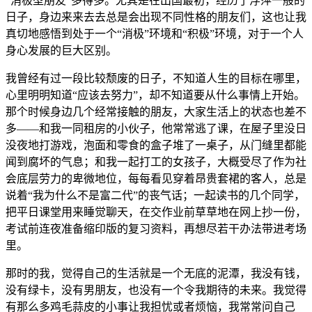
“消极型朋友”多得多。尤其是在出国最初，经历了浮萍一般的
日子，身边来来去去总是会出现不同性格的朋友们，这也让我
真切地感悟到处于一个“消极”环境和“积极”环境，对于一个人
身心发展的巨大区别。
我曾经有过一段比较颓废的日子，不知道人生的目标在哪里，
心里明明知道“应该去努力”，却不知道要从什么事情上开始。
那个时候身边几个经常接触的朋友，大家生活上的状态也差不
多——和我一同租房的小伙子，他常常逃了课，在屋子里没日
没夜地打游戏，泡面和零食的盒子堆了一桌子，从门缝里都能
闻到腐坏的气息；和我一起打工的女孩子，大概受尽了作为社
会底层劳力的卑微地位，每每看见穿着昂贵套裙的客人，总是
说着“我为什么不是富二代”的丧气话；一起读书的几个同学，
把平日课堂用来睡觉聊天，在交作业前草草地在网上抄一份，
考试前连夜准备缩印版的复习资料，再想尽若干办法带进考场
里。
那时的我，觉得自己的生活就是一个无底的泥潭，我没有钱，
没有绿卡，没有男朋友，也没有一个令我期待的未来。我觉得
有那么多鸡毛蒜皮的小事让我担忧或者烦恼，我常常问自己