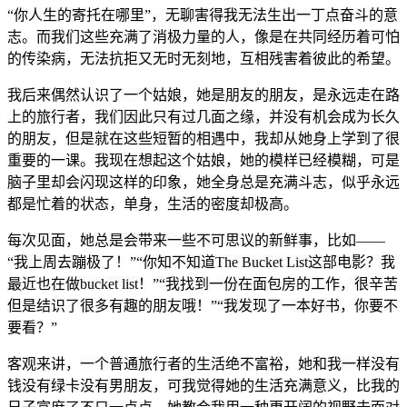
“你人生的寄托在哪里”，无聊害得我无法生出一丁点奋斗的意
志。而我们这些充满了消极力量的人，像是在共同经历着可怕
的传染病，无法抗拒又无时无刻地，互相残害着彼此的希望。
我后来偶然认识了一个姑娘，她是朋友的朋友，是永远走在路
上的旅行者，我们因此只有过几面之缘，并没有机会成为长久
的朋友，但是就在这些短暂的相遇中，我却从她身上学到了很
重要的一课。我现在想起这个姑娘，她的模样已经模糊，可是
脑子里却会闪现这样的印象，她全身总是充满斗志，似乎永远
都是忙着的状态，单身，生活的密度却极高。
每次见面，她总是会带来一些不可思议的新鲜事，比如——
“我上周去蹦极了！”“你知不知道The Bucket List这部电影？我
最近也在做bucket list！”“我找到一份在面包房的工作，很辛苦
但是结识了很多有趣的朋友哦！”“我发现了一本好书，你要不
要看？”
客观来讲，一个普通旅行者的生活绝不富裕，她和我一样没有
钱没有绿卡没有男朋友，可我觉得她的生活充满意义，比我的