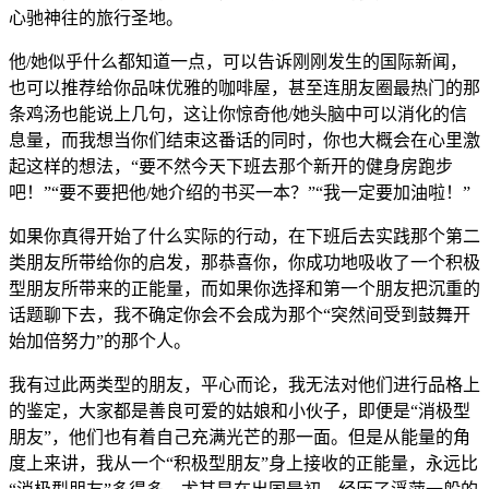
心驰神往的旅行圣地。
他/她似乎什么都知道一点，可以告诉刚刚发生的国际新闻，
也可以推荐给你品味优雅的咖啡屋，甚至连朋友圈最热门的那
条鸡汤也能说上几句，这让你惊奇他/她头脑中可以消化的信
息量，而我想当你们结束这番话的同时，你也大概会在心里激
起这样的想法，“要不然今天下班去那个新开的健身房跑步
吧！”“要不要把他/她介绍的书买一本？”“我一定要加油啦！”
如果你真得开始了什么实际的行动，在下班后去实践那个第二
类朋友所带给你的启发，那恭喜你，你成功地吸收了一个积极
型朋友所带来的正能量，而如果你选择和第一个朋友把沉重的
话题聊下去，我不确定你会不会成为那个“突然间受到鼓舞开
始加倍努力”的那个人。
我有过此两类型的朋友，平心而论，我无法对他们进行品格上
的鉴定，大家都是善良可爱的姑娘和小伙子，即便是“消极型
朋友”，他们也有着自己充满光芒的那一面。但是从能量的角
度上来讲，我从一个“积极型朋友”身上接收的正能量，永远比