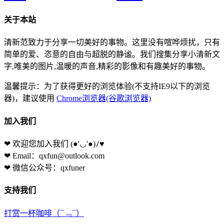
关于本站
清新范致力于分享一切美好的事物。这里没有喧哗烦扰，只有
简单的爱、恣意的自由与超脱的静谧。我们搜集分享小清新文
字,唯美的图片,温暖的声音,精彩的影像和有趣美好的事物。
温馨提示：为了获得更好的浏览体验(不支持IE9以下的浏览
器)，建议使用
Chrome浏览器(谷歌浏览器)
加入我们
❤ 欢迎您加入我们
(●'◡'●)ﾉ♥
❤ Email：qxfun@outlook.com
❤ 微信公众号：qxfuner
支持我们
打赏一杯咖啡
（¯﹃¯）