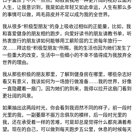
日子富庶了不只一点点。她教会我用一种更开阔的视野去面对
人生，让我意识到，我是如此年轻又如此幸运，人生有那么多
的事情可以做，鸡毛蒜皮并不足以成为我的全世界。
我从很多“积极型朋友”的身上吸收过相似的正能量，比如，我
和喜爱健身的朋友相约跑步，向爱好读书的朋友请教书单，听
热衷旅行的朋友讲如何能够用工薪阶层的工资每年旅行一
次……拜这些“积极型朋友“所赐，我的生活也因为她们发生了
一些重大的改变，生活中一些细小的不幸不值得成为我放弃全
世界的理由。
我从那些积极的朋友那里，了解到健身房在哪里，哪些杂志好
看又有意义，我该如何为一场旅行做准备……我的世界，好像
一直隐藏着一扇门，因为她们的到来，我得以拉开这扇门看到
更壮阔的风景。
如果抽出这两段时光，你会看到我迥然不同的样子，前一段时
光里的我，一副萎靡不振万念俱灰的模样，后一段时光里的
我，还在承受着一样的苦难，可是却总是觉得什么都充满着希
望。现在的自己，可以做到每天跑步五公里，休息的时候每天