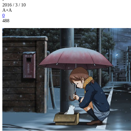
2016 / 3 / 10
A+
A
0
488