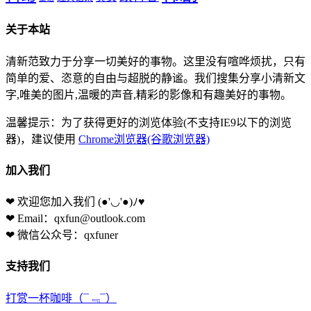
关于本站
清新范致力于分享一切美好的事物。这里没有喧哗烦扰，只有
简单的爱、恣意的自由与超脱的静谧。我们搜集分享小清新文
字,唯美的图片,温暖的声音,精彩的影像和有趣美好的事物。
温馨提示：为了获得更好的浏览体验(不支持IE9以下的浏览
器)，建议使用
Chrome浏览器(谷歌浏览器)
加入我们
❤ 欢迎您加入我们
(●'◡'●)ﾉ♥
❤ Email：qxfun@outlook.com
❤ 微信公众号：qxfuner
支持我们
打赏一杯咖啡
（¯﹃¯）