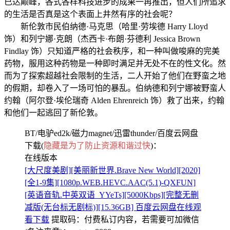
已达颠峰，各式各样科技进步的成果一再推出，但人们所追求
的生活是否真是这个表面上井然有序的社会呢？
新伦敦市民伯纳德·马克思（哈里·劳埃德 Harry Lloyd
饰）和列宁娜·克朗（杰西卡·布朗·芬德利 Jessica Brown
Findlay 饰）只知道严格的社会秩序，和一种叫做唆麻的完美
药物，服用这种药物是一种即时满足并无处不在的性文化。然
而为了探索超越社会限制的生活，二人开始了他们在野蛮之地
的假期，却卷入了一场可怕的暴乱。伯纳德和列宁娜被野蛮人
约翰（阿尔登·埃伦瑞奇 Alden Ehrenreich 饰）救了出来，约翰
和他们一起逃回了新伦敦。
BT/电驴ed2k/磁力magnet/迅雷thunder/百度云网盘
下载(
隐藏是为了防止资源和谐过快
)：
在线版本
[大尺度美剧][美丽新世界.Brave New World][2020]
[全1-9集][1080p.WEB.HEVC.AAC(5.1)-QXFUN]
[英语音轨.中英双语_YYeTs][5000Kbps][完整无删
减版(无台标无剧标)][15.36GB] 百度云网盘在线观
看下载
提取码：
付费私订内容，若需要可加微信