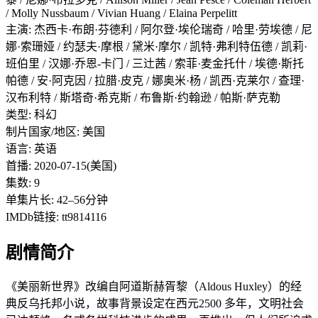
/ Molly Nussbaum / Vivian Huang / Elaina Perpelitt
主演: 杰西卡·布朗·芬德利 / 阿尔登·埃伦瑞奇 / 哈里·劳埃德 / 尼
娜·索珊娅 / 约瑟夫·摩根 / 黛米·摩尔 / 凯特·弗利特伍德 / 凯莉·
班伯里 / 汉娜·乔恩-卡门 / 三辻茜 / 索菲·麦金托什 / 埃德·斯托
帕德 / 安·阿克因 / 拉腊·皮克 / 娜奥米·杨 / 凯西·克莱尔 / 查理·
汉布利特 / 斯塔奇·希克斯 / 布鲁斯·约翰逊 / 帕斯·萨克勒
类型: 科幻
制片国家/地区: 美国
语言: 英语
首播: 2020-07-15(美国)
集数: 9
单集片长: 42–56分钟
IMDb链接: tt9814116
剧情简介
《美丽新世界》改编自阿道斯赫胥黎（Aldous Huxley）的经
典反乌托邦小说，故事背景设定在西元2500 多年，文明社会