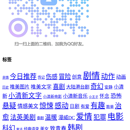
标签
剧情
动作
今日推荐
冒险
伤感
创意
动画
传记
亲情
奇幻
喜剧
唯美文字
小清
唯美图片
大陆港台剧
安静
历史
小清新文字
恐怖
新
小清新音乐
怀念
小清新电影
小王子
惊悚
感动
有趣
悬疑
治
情感美文
日剧
有爱
歌单
爱情
电影
愈
法英美剧
犯罪
温暖
漫威DC
泰剧
韩剧
科幻
致青春
美女
经典语录
童话