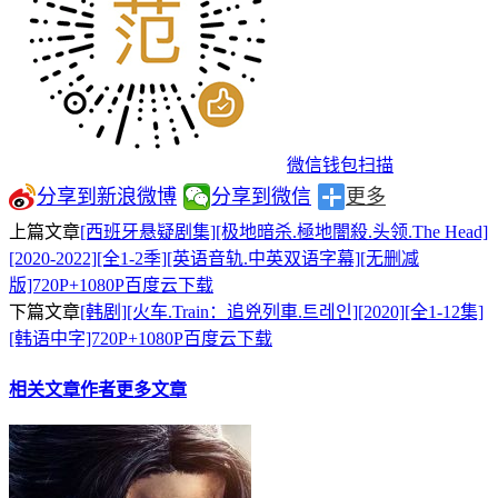
微信钱包扫描
分享到新浪微博
分享到微信
更多
上篇文章
[西班牙悬疑剧集][极地暗杀.極地闇殺.头领.The Head]
[2020-2022][全1-2季][英语音轨.中英双语字幕][无删减
版]720P+1080P百度云下载
下篇文章
[韩剧][火车.Train：追兇列車.트레인][2020][全1-12集]
[韩语中字]720P+1080P百度云下载
相关文章
作者更多文章