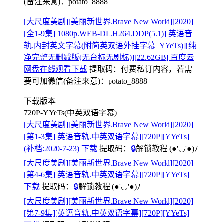
(备注来意)：potato_8888
[大尺度美剧][美丽新世界.Brave New World][2020]
[全1-9集][1080p.WEB-DL.H264.DDP(5.1)][英语音
轨.内封英文字幕(附简英双语外挂字幕_YYeTs)][纯
净完整无删减版(无台标无剧标)][22.62GB] 百度云
网盘在线观看下载
提取码：
付费私订内容，若需
要可加微信(备注来意)：potato_8888
下载版本
720P-YYeTs(中英双语字幕)
[大尺度美剧][美丽新世界.Brave New World][2020]
[第1-3集][英语音轨.中英双语字幕][720P][YYeTs]
(补档:2020-7-23) 下载
提取码：
🔒
解锁教程
(●'◡'●)ﾉ
[大尺度美剧][美丽新世界.Brave New World][2020]
[第4-6集][英语音轨.中英双语字幕][720P][YYeTs]
下载
提取码：
🔒
解锁教程
(●'◡'●)ﾉ
[大尺度美剧][美丽新世界.Brave New World][2020]
[第7-9集][英语音轨.中英双语字幕][720P][YYeTs]