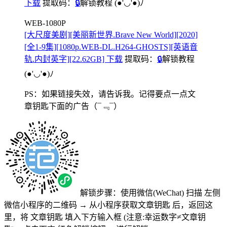
下载
提取码：
🔒
解锁教程
(●'◡'●)ﾉ
WEB-1080P
[大尺度美剧][美丽新世界.Brave New World][2020]
[全1-9集][1080p.WEB-DL.H264-GHOSTS][英语音
轨.内封英字][22.62GB] 下载
提取码：
🔒
解锁教程
(●'◡'●)ﾉ
PS：如果链接失效，请告诉我。记得要点一点文
章钥匙下面的广告
（¯﹃¯）
解锁步骤：使用微信(WeChat) 扫描
左侧
微信小程序的二维码
→
从小程序获取文章钥匙
后，返回这
里，将
文章钥匙 填入下方输入框 (注意:幸运数字≠文章钥