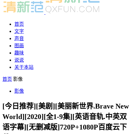
首页
文字
声音
图画
趣味
说说
关于本站
首页
影像
影像
[今日推荐][美剧][美丽新世界.Brave New
World][2020][全1-9集][英语音轨.中英双
语字幕][无删减版]720P+1080P百度云下