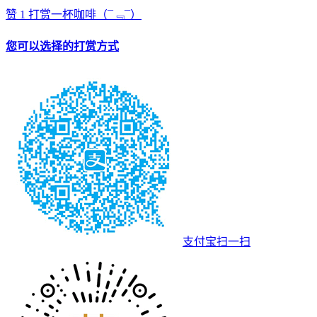
赞
1
打赏一杯咖啡
（¯﹃¯）
您可以选择的打赏方式
支付宝扫一扫