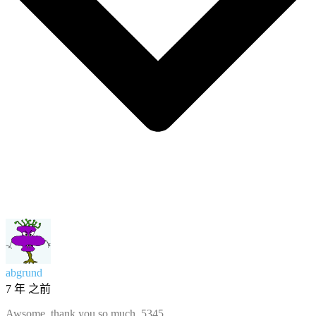
abgrund
7 年 之前
Awsome, thank you so much. 5345