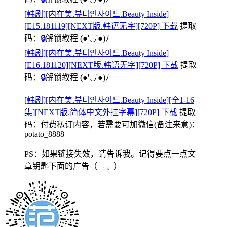
[韩剧][内在美.뷰티인사이드.Beauty Inside]
[E15.181119][NEXT版.韩语无字][720P] 下载
提取
码：
🔒
解锁教程
(●'◡'●)ﾉ
[韩剧][内在美.뷰티인사이드.Beauty Inside]
[E16.181120][NEXT版.韩语无字][720P] 下载
提取
码：
🔒
解锁教程
(●'◡'●)ﾉ
[韩剧][内在美.뷰티인사이드.Beauty Inside][全1-16
集][NEXT版.简体中文外挂字幕][720P] 下载
提取
码：
付费私订内容，若需要可加微信(备注来意)：
potato_8888
PS：如果链接失效，请告诉我。记得要点一点文
章钥匙下面的广告
（¯﹃¯）