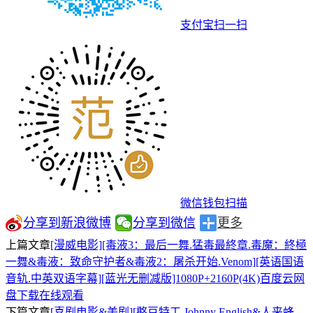
支付宝扫一扫
微信钱包扫描
分享到新浪微博
分享到微信
更多
上篇文章
[漫威电影][毒液3：最后一舞.猛毒最終章.毒魔：終極
一舞&毒液：致命守护者&毒液2：屠杀开始.Venom][英语国语
音轨.中英双语字幕][蓝光无删减版]1080P+2160P(4K)百度云网
盘下载在线观看
下篇文章
[喜剧电影&美剧][憨豆特工.Johnny English&人来蜂.