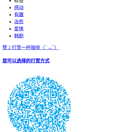
标签
感动
有趣
治愈
爱情
韩剧
赞
2
打赏一杯咖啡
（¯﹃¯）
您可以选择的打赏方式