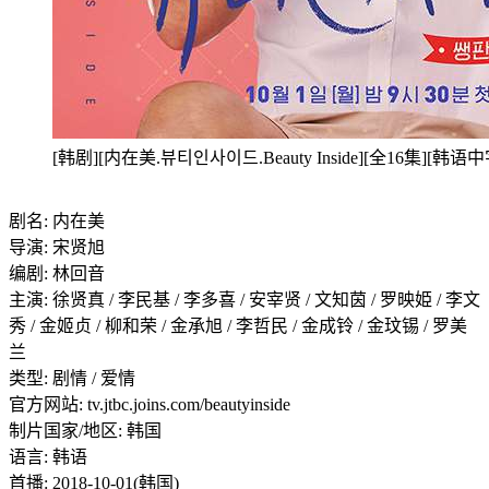
[韩剧][内在美.뷰티인사이드.Beauty Inside][全16集][韩语中
剧名: 内在美
导演: 宋贤旭
编剧: 林回音
主演: 徐贤真 / 李民基 / 李多喜 / 安宰贤 / 文知茵 / 罗映姫 / 李文
秀 / 金姬贞 / 柳和荣 / 金承旭 / 李哲民 / 金成铃 / 金玟锡 / 罗美
兰
类型: 剧情 / 爱情
官方网站: tv.jtbc.joins.com/beautyinside
制片国家/地区: 韩国
语言: 韩语
首播: 2018-10-01(韩国)