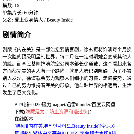
集数: 16
单集片长: 60分钟
又名: 爱上变身情人 / Beauty Inside
剧情简介
剧版《内在美》是一部治愈爱情喜剧，徐玄振将饰演每个月换
一次脸的顶级明星韩世界，每个月在一定时期她会变成其他人
的脸。而李民基则饰演航空公司本部长徐道载，这个看起来各
方面都完美的男人有一个缺陷，就是人脸识别障碍，为了不被
别人发现，徐道载会努力观察人们细小的习惯，走路姿势，通
过自己的努力维持着完美的形象。他与韩世界的相遇后，生活
发生了巨大变化。
BT/电驴ed2k/磁力magnet/迅雷thunder/百度云网盘
下载(
隐藏是为了防止资源和谐过快
)：
在线版本
[韩剧][内在美.뷰티인사이드.Beauty Inside][全1-16
集][韩语.繁体中文字幕][1080P][无台标无水印][纯