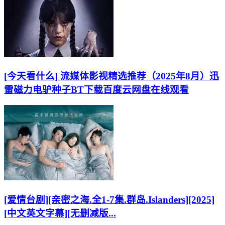
[今天看什么] 流媒体影视精选推荐（2025年8月）迅
雷磁力电驴种子BT下载百度云网盘在线观看
[爱情台剧][亲密之海.全1-7集.群岛.Islanders][2025]
[中文英文字幕][无删减版...