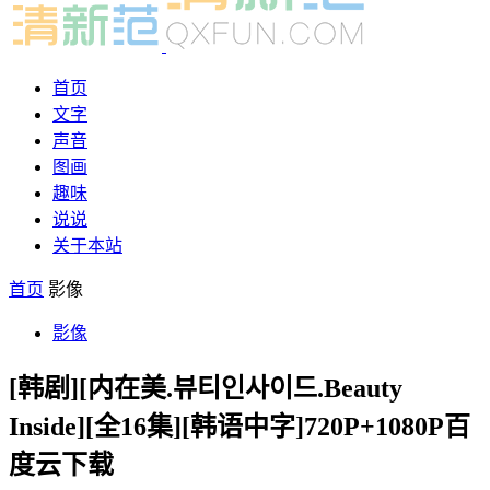
首页
文字
声音
图画
趣味
说说
关于本站
首页
影像
影像
[韩剧][内在美.뷰티인사이드.Beauty
Inside][全16集][韩语中字]720P+1080P百
度云下载