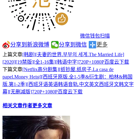
微信钱包扫描
分享到新浪微博
分享到微信
更多
上篇文章
[韩剧][夫妻的世界.부부의 세계.The Married Life]
[2020][19禁版][全1-16集][韩语中字]720P+1080P百度云下载
下篇文章
[Netflix高分剧集][纸钞屋.纸房子.La casa de
papel.Money Heist][西班牙原版.全1-5季&衍生剧：柏林&韩国
版.第1-2季][西班牙语英语韩语音轨.中文英文西班牙文韩文字
幕][无删减版]720P+1080P百度云下载
相关文章
作者更多文章