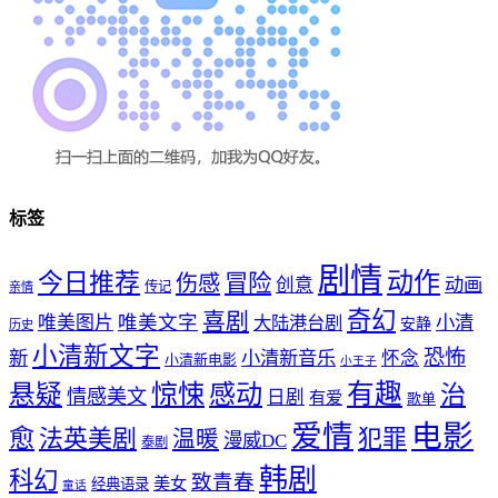
标签
剧情
动作
今日推荐
冒险
伤感
创意
动画
传记
亲情
奇幻
喜剧
唯美文字
小清
唯美图片
大陆港台剧
安静
历史
小清新文字
恐怖
新
小清新音乐
怀念
小清新电影
小王子
惊悚
感动
有趣
悬疑
治
情感美文
日剧
有爱
歌单
爱情
电影
愈
法英美剧
犯罪
温暖
漫威DC
泰剧
韩剧
科幻
致青春
美女
经典语录
童话