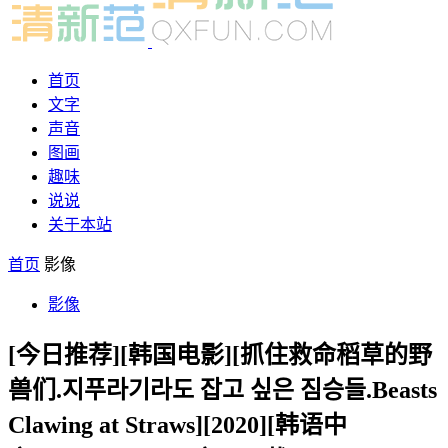
首页
文字
声音
图画
趣味
说说
关于本站
首页
影像
影像
[今日推荐][韩国电影][抓住救命稻草的野
兽们.지푸라기라도 잡고 싶은 짐승들.Beasts
Clawing at Straws][2020][韩语中