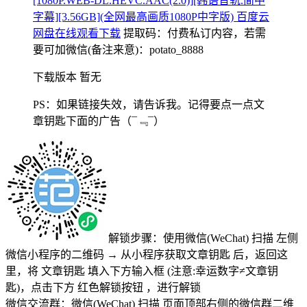
[1080P.WEB-DL.HEVC.AAC(2.0)][韩语音轨.简中
字幕][3.56GB](全网最高画质1080P中字版) 百度云
网盘在线观看下载
提取码：
付费私订内容，若需
要可加微信(备注来意)：potato_8888
下载版本 暂无
PS：如果链接失效，请告诉我。记得要点一点文
章钥匙下面的广告
（¯﹃¯）
解锁步骤：使用微信(WeChat) 扫描
左侧
微信小程序的二维码
→
从小程序获取文章钥匙
后，返回这
里，将
文章钥匙 填入下方输入框 (注意:幸运数字≠文章钥
匙)
，点击下方
红色解锁按钮
，进行解锁
微信交流群：微信(WeChat) 扫描
页面顶部右侧的微信群二维