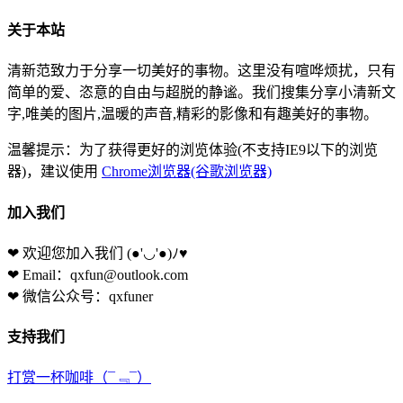
关于本站
清新范致力于分享一切美好的事物。这里没有喧哗烦扰，只有
简单的爱、恣意的自由与超脱的静谧。我们搜集分享小清新文
字,唯美的图片,温暖的声音,精彩的影像和有趣美好的事物。
温馨提示：为了获得更好的浏览体验(不支持IE9以下的浏览
器)，建议使用
Chrome浏览器(谷歌浏览器)
加入我们
❤ 欢迎您加入我们
(●'◡'●)ﾉ♥
❤ Email：qxfun@outlook.com
❤ 微信公众号：qxfuner
支持我们
打赏一杯咖啡
（¯﹃¯）