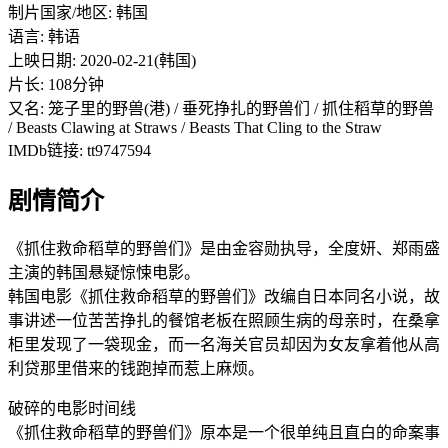
制片国家/地区: 韩国
语言: 韩语
上映日期: 2020-02-21(韩国)
片长: 108分钟
又名: 笼子里的野兽(港) / 垂死挣扎的野兽们 / 抓住稻草的野兽
/ Beasts Clawing at Straws / Beasts That Cling to the Straw
IMDb链接: tt9747594
剧情简介
《抓住救命稻草的野兽们》是由金容勋执导，全度妍、郑雨盛
主演的韩国悬疑惊悚电影。
韩国电影《抓住救命稻草的野兽们》改编自日本同名小说，故
事讲述一位苦苦挣扎的餐馆老板在照顾生病的母亲时，在桑拿
柜里发现了一袋现金，而一名海关官员却因为女友拿着他从高
利贷那里借来的钱跑掉而惹上麻烦。
破碎的电影时间线
《抓住救命稻草的野兽们》原本是一个很单纯且直白的命案事