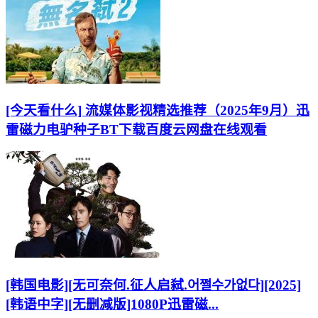
[今天看什么] 流媒体影视精选推荐（2025年9月）迅
雷磁力电驴种子BT下载百度云网盘在线观看
[韩国电影][无可奈何.征人启弑.어쩔수가없다][2025]
[韩语中字][无删减版]1080P迅雷磁...