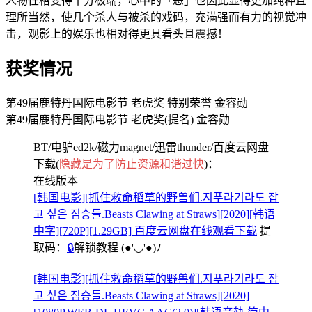
人物性格变得十分极端，心中的「恶」也因此显得更加纯粹且
理所当然，使几个杀人与被杀的戏码，充满强而有力的视觉冲
击，观影上的娱乐也相对得更具看头且震撼！
获奖情况
第49届鹿特丹国际电影节 老虎奖 特别荣誉 金容勋
第49届鹿特丹国际电影节 老虎奖(提名) 金容勋
BT/电驴ed2k/磁力magnet/迅雷thunder/百度云网盘
下载(
隐藏是为了防止资源和谐过快
)：
在线版本
[韩国电影][抓住救命稻草的野兽们.지푸라기라도 잡
고 싶은 짐승들.Beasts Clawing at Straws][2020][韩语
中字][720P][1.29GB] 百度云网盘在线观看下载
提
取码：
🔒
解锁教程
(●'◡'●)ﾉ
[韩国电影][抓住救命稻草的野兽们.지푸라기라도 잡
고 싶은 짐승들.Beasts Clawing at Straws][2020]