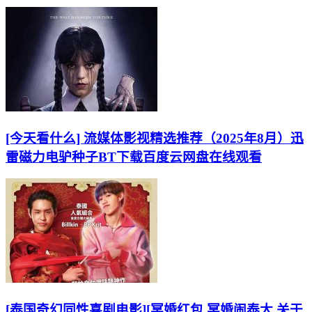
[今天看什么] 流媒体影视精选推荐（2025年8月）迅
雷磁力电驴种子BT下载百度云网盘在线观看
[泰国奇幻同性喜剧电影][冥婚红包.冥婚闹泰大.关于