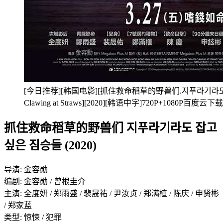
[今日推荐][韩国电影][抓住救命稻草的野兽们.지푸라기라도 잡고
Clawing at Straws][2020][韩语中字]720P+1080P百度云下载
抓住救命稻草的野兽们 지푸라기라도 잡고
싶은 짐승들 (2020)
导演: 金容勋
编剧: 金容勋 / 曾根圭介
主演: 全度妍 / 郑雨盛 / 裴晟祐 / 尹汝贞 / 郑满植 / 陈庆 / 申贤彬
/ 郑家蓝
类型: 惊悚 / 犯罪