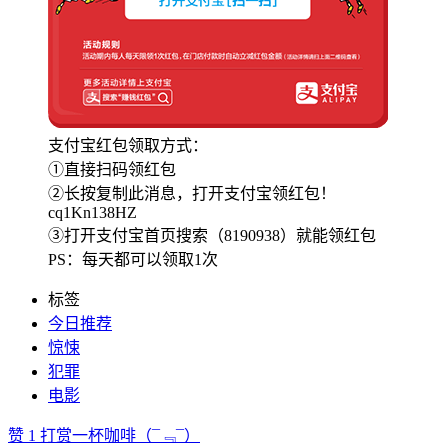
支付宝红包领取方式：
①直接扫码领红包
②长按复制此消息，打开支付宝领红包！
cq1Kn138HZ
③打开支付宝首页搜索（8190938）就能领红包
PS：每天都可以领取1次
标签
今日推荐
惊悚
犯罪
电影
赞
1
打赏一杯咖啡
（¯﹃¯）