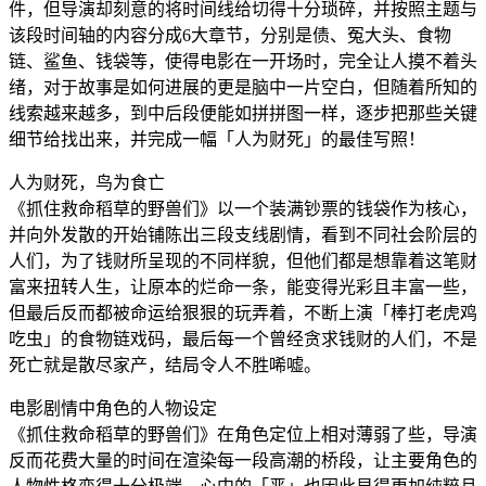
件，但导演却刻意的将时间线给切得十分琐碎，并按照主题与
该段时间轴的内容分成6大章节，分别是债、冤大头、食物
链、鲨鱼、钱袋等，使得电影在一开场时，完全让人摸不着头
绪，对于故事是如何进展的更是脑中一片空白，但随着所知的
线索越来越多，到中后段便能如拼拼图一样，逐步把那些关键
细节给找出来，并完成一幅「人为财死」的最佳写照！
人为财死，鸟为食亡
《抓住救命稻草的野兽们》以一个装满钞票的钱袋作为核心，
并向外发散的开始铺陈出三段支线剧情，看到不同社会阶层的
人们，为了钱财所呈现的不同样貌，但他们都是想靠着这笔财
富来扭转人生，让原本的烂命一条，能变得光彩且丰富一些，
但最后反而都被命运给狠狠的玩弄着，不断上演「棒打老虎鸡
吃虫」的食物链戏码，最后每一个曾经贪求钱财的人们，不是
死亡就是散尽家产，结局令人不胜唏嘘。
电影剧情中角色的人物设定
《抓住救命稻草的野兽们》在角色定位上相对薄弱了些，导演
反而花费大量的时间在渲染每一段高潮的桥段，让主要角色的