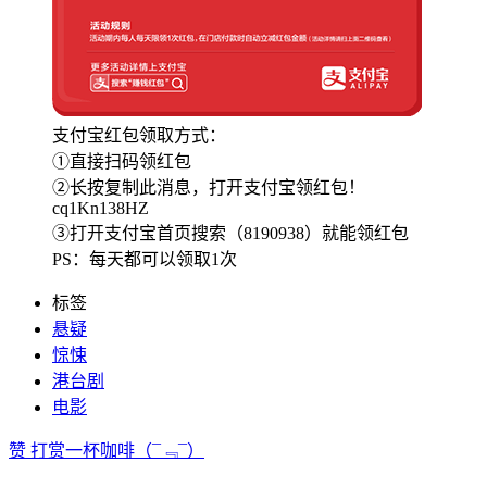
支付宝红包领取方式：
①直接扫码领红包
②长按复制此消息，打开支付宝领红包！
cq1Kn138HZ
③打开支付宝首页搜索（8190938）就能领红包
PS：每天都可以领取1次
标签
悬疑
惊悚
港台剧
电影
赞
打赏一杯咖啡
（¯﹃¯）