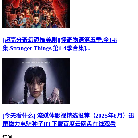
[超高分奇幻恐怖美剧][怪奇物语第五季.全1-8
集.Stranger Things.第1-4季合集]...
[今天看什么] 流媒体影视精选推荐（2025年8月）迅
雷磁力电驴种子BT下载百度云网盘在线观看
订阅