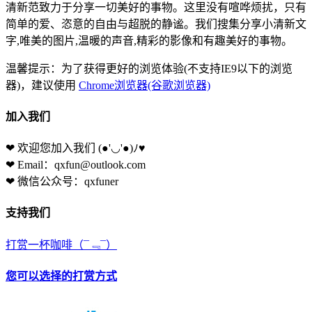
清新范致力于分享一切美好的事物。这里没有喧哗烦扰，只有
简单的爱、恣意的自由与超脱的静谧。我们搜集分享小清新文
字,唯美的图片,温暖的声音,精彩的影像和有趣美好的事物。
温馨提示：为了获得更好的浏览体验(不支持IE9以下的浏览
器)，建议使用
Chrome浏览器(谷歌浏览器)
加入我们
❤ 欢迎您加入我们
(●'◡'●)ﾉ♥
❤ Email：qxfun@outlook.com
❤ 微信公众号：qxfuner
支持我们
打赏一杯咖啡
（¯﹃¯）
您可以选择的打赏方式