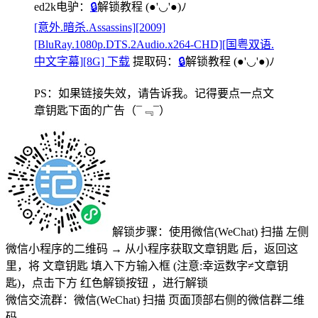
ed2k电驴：
🔒
解锁教程
(●'◡'●)ﾉ
[意外.暗杀.Assassins][2009]
[BluRay.1080p.DTS.2Audio.x264-CHD][国粤双语.
中文字幕][8G] 下载
提取码：
🔒
解锁教程
(●'◡'●)ﾉ
PS：如果链接失效，请告诉我。记得要点一点文
章钥匙下面的广告
（¯﹃¯）
解锁步骤：使用微信(WeChat) 扫描
左侧
微信小程序的二维码
→
从小程序获取文章钥匙
后，返回这
里，将
文章钥匙 填入下方输入框 (注意:幸运数字≠文章钥
匙)
，点击下方
红色解锁按钮
，进行解锁
微信交流群：微信(WeChat) 扫描
页面顶部右侧的微信群二维
码