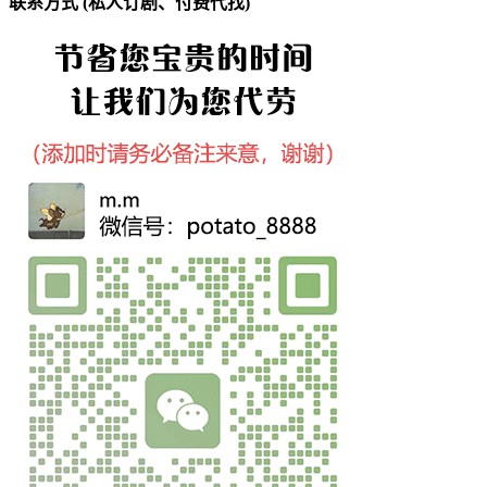
联系方式 (私人订剧、付费代找)