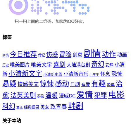
标签
剧情
动作
今日推荐
冒险
伤感
创意
动画
传记
亲情
奇幻
喜剧
唯美文字
小清
唯美图片
大陆港台剧
安静
历史
小清新文字
恐怖
新
小清新音乐
怀念
小清新电影
小王子
惊悚
感动
有趣
悬疑
治
情感美文
日剧
有爱
歌单
爱情
电影
愈
法英美剧
犯罪
温暖
漫威DC
泰剧
韩剧
科幻
致青春
美女
经典语录
童话
关于本站