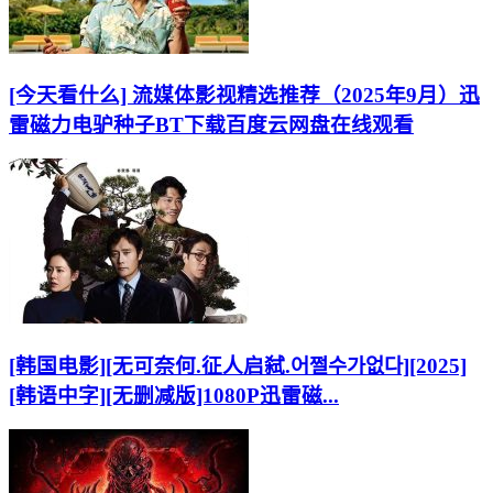
[今天看什么] 流媒体影视精选推荐（2025年9月）迅
雷磁力电驴种子BT下载百度云网盘在线观看
[韩国电影][无可奈何.征人启弑.어쩔수가없다][2025]
[韩语中字][无删减版]1080P迅雷磁...