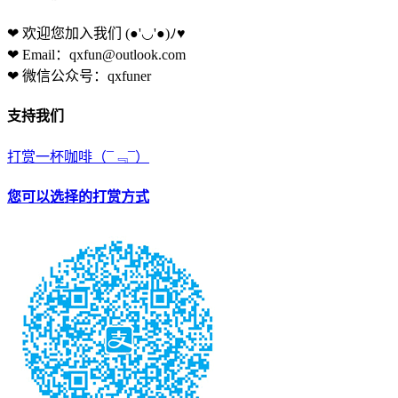
❤ 欢迎您加入我们
(●'◡'●)ﾉ♥
❤ Email：qxfun@outlook.com
❤ 微信公众号：qxfuner
支持我们
打赏一杯咖啡
（¯﹃¯）
您可以选择的打赏方式