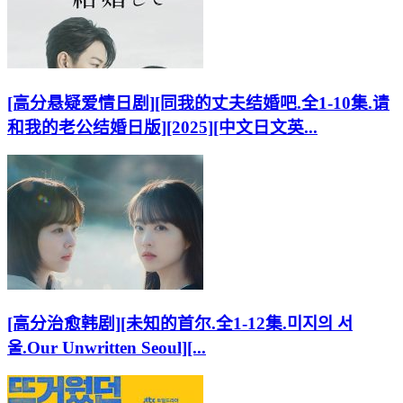
[高分悬疑爱情日剧][同我的丈夫结婚吧.全1-10集.请
和我的老公结婚日版][2025][中文日文英...
[高分治愈韩剧][未知的首尔.全1-12集.미지의 서
울.Our Unwritten Seoul][...