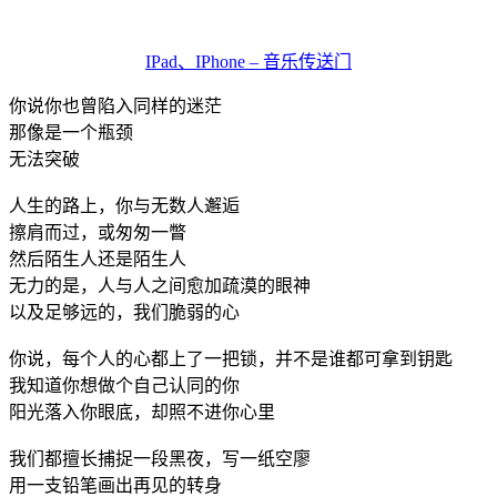
IPad、IPhone – 音乐传送门
你说你也曾陷入同样的迷茫
那像是一个瓶颈
无法突破
人生的路上，你与无数人邂逅
擦肩而过，或匆匆一瞥
然后陌生人还是陌生人
无力的是，人与人之间愈加疏漠的眼神
以及足够远的，我们脆弱的心
你说，每个人的心都上了一把锁，并不是谁都可拿到钥匙
我知道你想做个自己认同的你
阳光落入你眼底，却照不进你心里
我们都擅长捕捉一段黑夜，写一纸空廖
用一支铅笔画出再见的转身