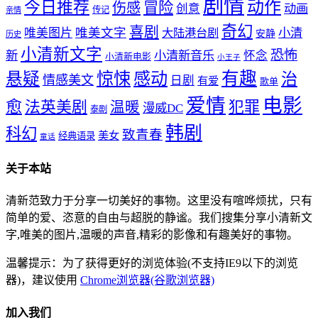
剧情
动作
今日推荐
冒险
伤感
创意
动画
传记
亲情
奇幻
喜剧
唯美文字
小清
唯美图片
大陆港台剧
安静
历史
小清新文字
恐怖
新
小清新音乐
怀念
小清新电影
小王子
惊悚
感动
有趣
悬疑
治
情感美文
日剧
有爱
歌单
爱情
电影
愈
法英美剧
犯罪
温暖
漫威DC
泰剧
韩剧
科幻
致青春
美女
经典语录
童话
关于本站
清新范致力于分享一切美好的事物。这里没有喧哗烦扰，只有
简单的爱、恣意的自由与超脱的静谧。我们搜集分享小清新文
字,唯美的图片,温暖的声音,精彩的影像和有趣美好的事物。
温馨提示：为了获得更好的浏览体验(不支持IE9以下的浏览
器)，建议使用
Chrome浏览器(谷歌浏览器)
加入我们