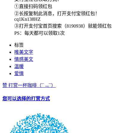
①直接扫码领红包
②长按复制此消息，打开支付宝领红包！
cq1Kn138HZ
③打开支付宝首页搜索（8190938）就能领红包
PS：每天都可以领取1次
标签
唯美文字
情感美文
温暖
爱情
赞
打赏一杯咖啡
（¯﹃¯）
您可以选择的打赏方式