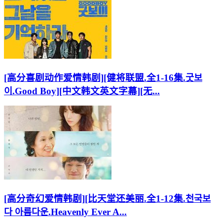
[高分喜剧动作爱情韩剧][健将联盟.全1-16集.굿보
이.Good Boy][中文韩文英文字幕][无...
[高分奇幻爱情韩剧][比天堂还美丽.全1-12集.천국보
다 아름다운.Heavenly Ever A...