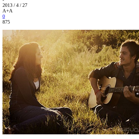
2013 / 4 / 27
A+
A
0
875