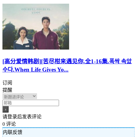
[高分爱情韩剧][苦尽柑来遇见你.全1-16集.폭싹 속았
수다.When Life Gives Yo...
订阅
提醒
请登录后发表评论
0
评论
内联反馈