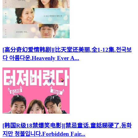
[高分奇幻爱情韩剧][比天堂还美丽.全1-12集.천국보
다 아름다운.Heavenly Ever A...
[韩国R级18禁爆笑电影][禁忌童话.童話睇硬了.동화
지만 청불입니다.Forbidden Fair...