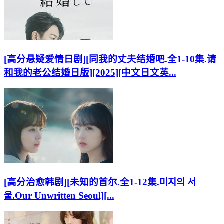
[高分悬疑爱情日剧][同我的丈夫结婚吧.全1-10集.请
和我的老公结婚日版][2025][中文日文英...
[高分治愈韩剧][未知的首尔.全1-12集.미지의 서
울.Our Unwritten Seoul][...