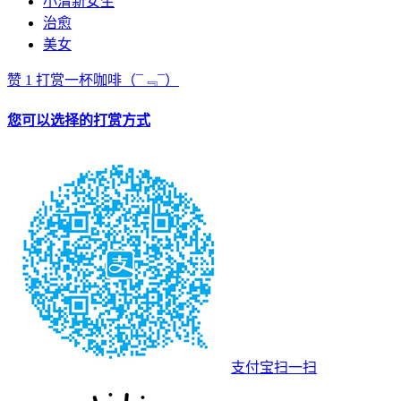
小清新女生
治愈
美女
赞
1
打赏一杯咖啡
（¯﹃¯）
您可以选择的打赏方式
支付宝扫一扫