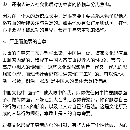
虑，还指人进入社会化后对仿效者的依赖与分离焦虑。
因为在一个人的意识成长中，是很需要重要关系人物予以他人
格方面的精神关注与肯定的。如果他没有获得足够认可，在他
心里会埋下被忽视的自卑，会产生寻求重视的渴望。
3、厚重而脆弱的自尊
过重的自尊来自东方哲学熏染，中国佛、儒、道家文化是有厚
重耻感内涵的，造成了中国人高度重视做人的“礼仪、节气”，
高度重视人的“脸面”，这些文化深深影响着一代又一代人的思
想和心理。而现代社会仍然很讲究“面子工程”的。可以说“人
活一张脸，树活一张皮”是中国人的集体无意识情结。
中国文化中“面子”：他人眼中的我，即你做任何事情要顾忌面
子、做得体面，不能让别人在背后戳你脊梁骨，你得顾忌自己
的行为对他人的影响，以及他人对自己的看法。这是文化所形
成的人际行为规范，本质上是人的自尊需要。
耻感文化形成了束缚内心的枷锁，有些人由于个性懦弱、内心