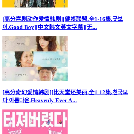
[高分喜剧动作爱情韩剧][健将联盟.全1-16集.굿보
이.Good Boy][中文韩文英文字幕][无...
[高分奇幻爱情韩剧][比天堂还美丽.全1-12集.천국보
다 아름다운.Heavenly Ever A...