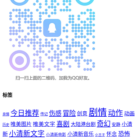
标签
剧情
动作
今日推荐
冒险
伤感
创意
动画
传记
亲情
奇幻
喜剧
唯美文字
小清
唯美图片
大陆港台剧
安静
历史
小清新文字
恐怖
新
小清新音乐
怀念
小清新电影
小王子