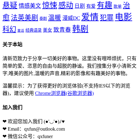
惊悚
感动
有趣
悬疑
治
情感美文
日剧
有爱
歌单
爱情
电影
愈
法英美剧
犯罪
温暖
漫威DC
泰剧
韩剧
科幻
致青春
美女
经典语录
童话
关于本站
清新范致力于分享一切美好的事物。这里没有喧哗烦扰，只有
简单的爱、恣意的自由与超脱的静谧。我们搜集分享小清新文
字,唯美的图片,温暖的声音,精彩的影像和有趣美好的事物。
温馨提示：为了获得更好的浏览体验(不支持IE9以下的浏览
器)，建议使用
Chrome浏览器(谷歌浏览器)
加入我们
❤ 欢迎您加入我们
(●'◡'●)ﾉ♥
❤ Email：qxfun@outlook.com
❤ 微信公众号：qxfuner