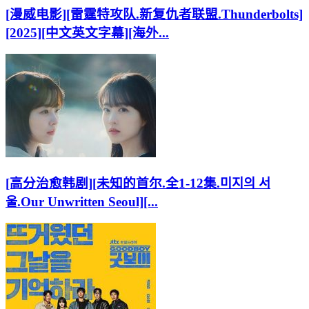
[漫威电影][雷霆特攻队.新复仇者联盟.Thunderbolts]
[2025][中文英文字幕][海外...
[高分治愈韩剧][未知的首尔.全1-12集.미지의 서
울.Our Unwritten Seoul][...