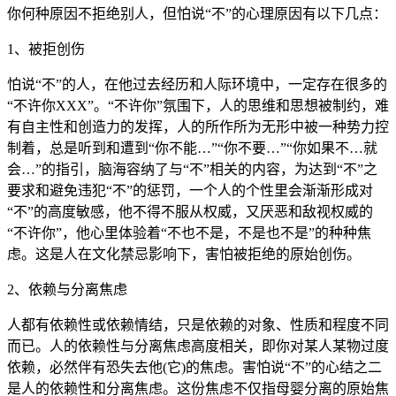
你何种原因不拒绝别人，但怕说“不”的心理原因有以下几点：
1、被拒创伤
怕说“不”的人，在他过去经历和人际环境中，一定存在很多的
“不许你XXX”。“不许你”氛围下，人的思维和思想被制约，难
有自主性和创造力的发挥，人的所作所为无形中被一种势力控
制着，总是听到和遭到“你不能…”“你不要…”“你如果不…就
会…”的指引，脑海容纳了与“不”相关的内容，为达到“不”之
要求和避免违犯“不”的惩罚，一个人的个性里会渐渐形成对
“不”的高度敏感，他不得不服从权威，又厌恶和敌视权威的
“不许你”，他心里体验着“不也不是，不是也不是”的种种焦
虑。这是人在文化禁忌影响下，害怕被拒绝的原始创伤。
2、依赖与分离焦虑
人都有依赖性或依赖情结，只是依赖的对象、性质和程度不同
而已。人的依赖性与分离焦虑高度相关，即你对某人某物过度
依赖，必然伴有恐失去他(它)的焦虑。害怕说“不”的心结之二
是人的依赖性和分离焦虑。这份焦虑不仅指母婴分离的原始焦