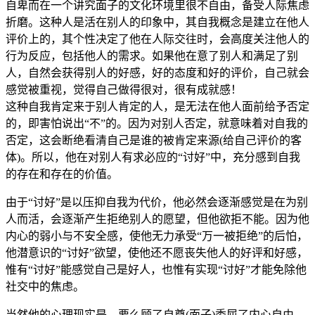
自卑而在一个讲究面子的文化环境里很不自由，备受人际焦虑
折磨。这种人是活在别人的印象中，其自我概念是建立在他人
评价上的，其个性决定了他在人际交往时，会高度关注他人的
行为反应，包括他人的需求。如果他在意了别人和满足了别
人，自然会获得别人的好感，好的态度和好的评价，自己就会
感觉被重视，觉得自己做得很对，很有成就感！
这种自我肯定来于别人肯定的人，是无法在他人面前给予否定
的，即害怕说出“不”的。因为对别人否定，就意味着对自我的
否定，这会断绝看清自己是谁的被肯定来源(给自己评价的客
体)。所以，他在对别人有求必应的“讨好”中，充分感到自我
的存在和存在的价值。
由于“讨好”是以压抑自我为代价，他必然会逐渐感觉是在为别
人而活，会逐渐产生拒绝别人的愿望，但他欲拒不能。因为他
内心的弱小与不安全感，使他无力承受“万一被拒绝”的后怕，
他潜意识的“讨好”欲望，使他还不愿丧失他人的好评和好感，
惟有“讨好”能感觉自己是好人，也惟有实现“讨好”才能免除他
社交中的焦虑。
当然他的心理现实是，要么顾了自尊(面子)委屈了内心自由，