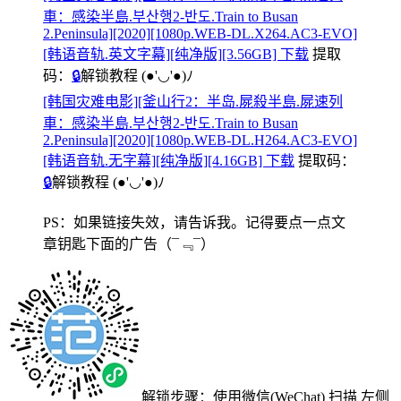
車：感染半島.부산행2-반도.Train to Busan
2.Peninsula][2020][1080p.WEB-DL.X264.AC3-EVO]
[韩语音轨.英文字幕][纯净版][3.56GB] 下载
提取
码：
🔒
解锁教程
(●'◡'●)ﾉ
[韩国灾难电影][釜山行2：半岛.屍殺半島.屍速列
車：感染半島.부산행2-반도.Train to Busan
2.Peninsula][2020][1080p.WEB-DL.H264.AC3-EVO]
[韩语音轨.无字幕][纯净版][4.16GB] 下载
提取码：
🔒
解锁教程
(●'◡'●)ﾉ
PS：如果链接失效，请告诉我。记得要点一点文
章钥匙下面的广告
（¯﹃¯）
解锁步骤：使用微信(WeChat) 扫描
左侧