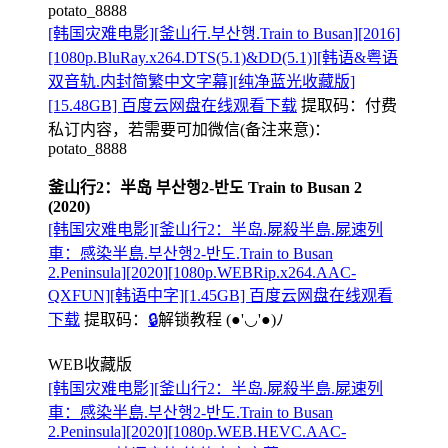
potato_8888
[韩国灾难电影][釜山行.부산행.Train to Busan][2016]
[1080p.BluRay.x264.DTS(5.1)&DD(5.1)][韩语&粤语
双音轨.内封简繁中文字幕][纯净蓝光收藏版]
[15.48GB] 百度云网盘在线观看下载
提取码：
付费
私订内容，若需要可加微信(备注来意)：
potato_8888
釜山行2：半岛 부산행2-반도 Train to Busan 2
(2020)
[韩国灾难电影][釜山行2：半岛.屍殺半島.屍速列
車：感染半島.부산행2-반도.Train to Busan
2.Peninsula][2020][1080p.WEBRip.x264.AAC-
QXFUN][韩语中字][1.45GB] 百度云网盘在线观看
下载
提取码：
🔒
解锁教程
(●'◡'●)ﾉ
WEB收藏版
[韩国灾难电影][釜山行2：半岛.屍殺半島.屍速列
車：感染半島.부산행2-반도.Train to Busan
2.Peninsula][2020][1080p.WEB.HEVC.AAC-