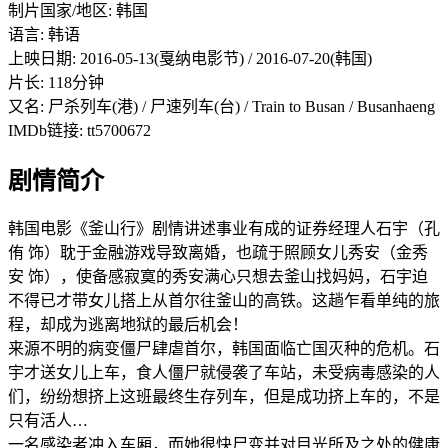
制片国家/地区: 韩国
语言: 韩语
上映日期: 2016-05-13(戛纳电影节) / 2016-07-20(韩国)
片长: 118分钟
又名: 尸杀列车(港) / 尸速列车(台) / Train to Busan / Busanhaeng
IMDb链接: tt5700672
剧情简介
韩国电影《釜山行》剧情讲述事业有成的证券经理人石宇（孔
侑 饰）耽于金融游戏导致离婚，也疏于照顾女儿秀安（金秀
安 饰），使备感寂寞的秀安满心只想去釜山找妈妈，石宇迫
不得已才带女儿搭上从首尔往釜山的高铁。这趟乍看单纯的旅
程，却成为逃离地狱的最后机会！
来源不明的病变僵尸肆虐首尔，韩国面临亡国灭种的危机。石
宇才送女儿上车，食人僵尸就侵袭了车站，未受病毒感染的人
们，纷纷想挤上这班最终生存列车，但是成功挤上车的，不是
只有活人…
一名感染者冲入车厢，而她很快尸变并对目光所及之处的健康