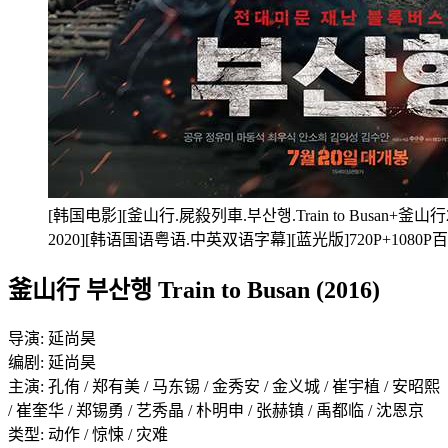
[韩国电影][釜山行.屍殺列車.부산행.Train to Busan+釜山
2020][韩语国语粤语.中英双语字幕][蓝光版]720P+1080
釜山行 부산행 Train to Busan (2016)
导演: 延尚昊
编剧: 延尚昊
主演: 孔侑 / 郑有美 / 马东锡 / 金秀安 / 金义城 / 崔宇植 / 安昭熙
/ 崔奎华 / 郑锡勇 / 艺秀晶 / 朴明申 / 张赫镇 / 禹都临 / 沈恩京
类型: 动作 / 惊悚 / 灾难