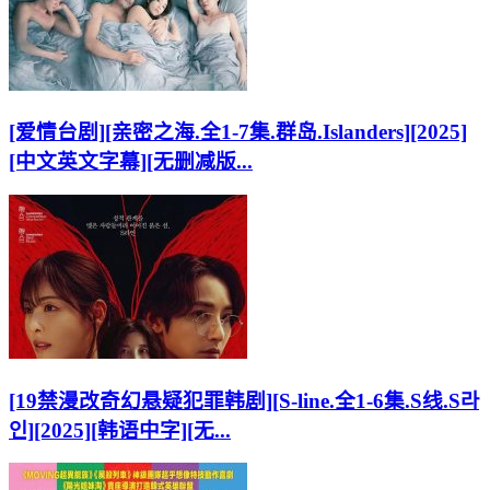
[爱情台剧][亲密之海.全1-7集.群岛.Islanders][2025]
[中文英文字幕][无删减版...
[19禁漫改奇幻悬疑犯罪韩剧][S-line.全1-6集.S线.S라
인][2025][韩语中字][无...