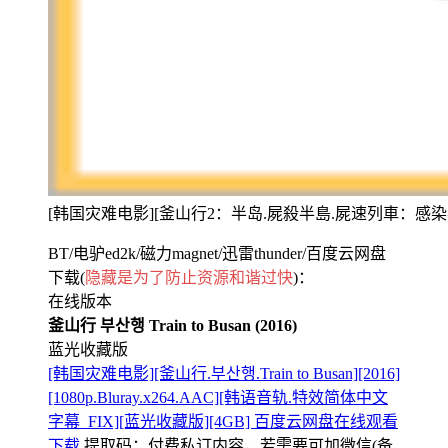
[韩国灾难电影][釜山行2：半岛.屍殺半島.屍速列車：感染半島.부산행2-반도.
BT/电驴ed2k/磁力magnet/迅雷thunder/百度云网盘
下载(
隐藏是为了防止资源和谐过快
)：
在线版本
釜山行 부산행 Train to Busan (2016)
蓝光收藏版
[韩国灾难电影][釜山行.부산행.Train to Busan][2016]
[1080p.Bluray.x264.AAC][韩语音轨.特效简体中文
字幕_FIX][蓝光收藏版][4GB] 百度云网盘在线观看
下载
提取码：
付费私订内容，若需要可加微信(备