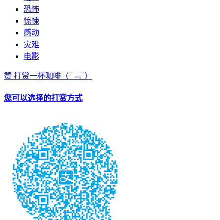
恐怖
惊悚
感动
灾难
电影
赞
打赏一杯咖啡
（¯﹃¯）
您可以选择的打赏方式