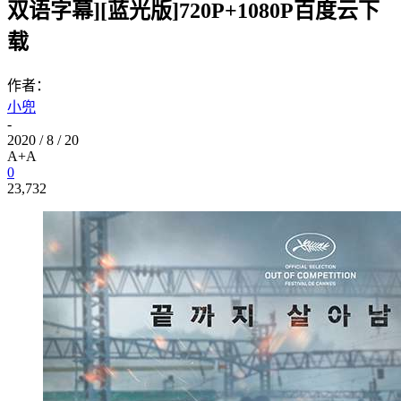
双语字幕][蓝光版]720P+1080P百度云下
载
作者：
小兜
-
2020 / 8 / 20
A+
A
0
23,732