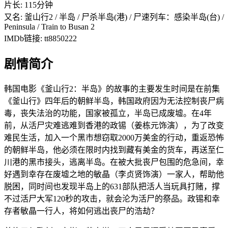
片长: 115分钟
又名: 釜山行2 / 半岛 / 尸杀半岛(港) / 尸速列车：感染半岛(台) /
Peninsula / Train to Busan 2
IMDb链接: tt8850222
剧情简介
韩国电影《釜山行2：半岛》的故事的主要发生时间是在前集
《釜山行》四年后的朝鲜半岛，韩国政府因为无法控制丧尸病
毒，丧失法治的功能，国家被孤立，半岛已成废墟。在4年
前，从活尸灾难逃难到香港的政锡（姜栋元饰演），为了改变
难民生活，加入一个黑市想窃取2000万美金的行动，重返恐怖
的朝鲜半岛，他必须在限时内找到藏有美金的货车，再送至仁
川港的黑市接头，逃离半岛。在被大批丧尸包围的危急间，幸
好遇到幸存在废墟之地的敏晶（李贞贤饰演）一家人，帮助他
脱困，同时间也发现半岛上的631部队把活人当玩具打赌，撑
不过活尸大军120秒的攻击，就会沦为活尸的祭品。政锡和幸
存者敏晶一行人，将如何逃出丧尸的浩劫？