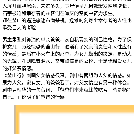
人展开血腥屠杀。未过多久，丧尸便呈几何数爆发性地增长。
石宇被迫和幸存者的乘客们在逼仄的空间中奋力求生。
通往釜山的遥遥旅途布满杀机，危难时刻每个幸存者的人性也
承受巨大的考验……
男主角孔刘饰演的单亲爸爸，从自私现实的利己性格，为了保
护女儿，历经惊恐的釡山行，逐渐有了父亲的责任和人性应有
的情感，最后在小火车上的那幕，为女儿做出的决定，是动人
的光辉。孔刘噙着泪水，又带点满足的喜悦，十足诠释爱女儿
的好父亲情感。
《釜山行》刻画父女情感很深，剧中有两组为人父的情感。如
果为人父，家有女儿的爸爸看了，对父女情应有另一种体会。
剧中尹相华的一句台词，「爸爸们本来就比较吃亏，总是牺牲
自己。」说明了好爸爸的情感。