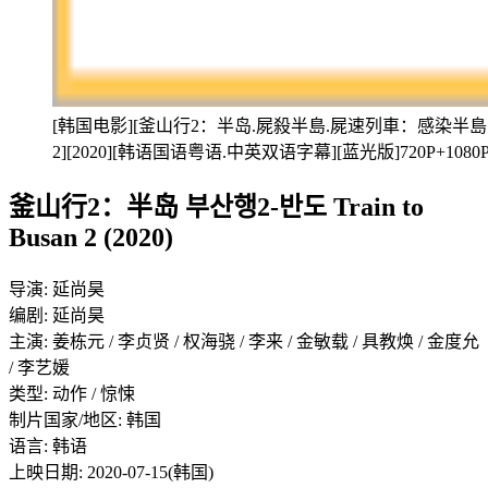
[韩国电影][釜山行2：半岛.屍殺半島.屍速列車：感染半島.부산행2-
2][2020][韩语国语粤语.中英双语字幕][蓝光版]720P+10
釜山行2：半岛 부산행2-반도 Train to
Busan 2 (2020)
导演: 延尚昊
编剧: 延尚昊
主演: 姜栋元 / 李贞贤 / 权海骁 / 李来 / 金敏载 / 具教焕 / 金度允
/ 李艺媛
类型: 动作 / 惊悚
制片国家/地区: 韩国
语言: 韩语
上映日期: 2020-07-15(韩国)