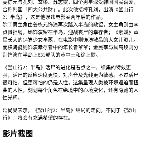
姜栋元与孔刘、玄彬、苏志燮，四个男星深受韩国国民喜爱，
合称韩国「四大公共财」。此次他接棒孔刘，出演《釜山行
2：半岛》，这是他睽违电影圈两年后的作品。
除了男主角由姜栋元饰演再次踏入半岛的政锡，女主角则由李
贞贤担纲，她饰演留在半岛，迎战丧尸的幸存者；《素媛》童
星长大的14岁少女李蕊，在电影中则饰演敏晶的大女儿浚儿。
而权海骁则饰演幸存者中的年长者爷爷；金民宰与具高焕则分
别饰演在半岛上631部队的黄中士和徐上尉。
《釜山行2：半岛》活尸的进化是看点之一，续集的特效更
强，活尸的反应速度更快，对声音及光线更为敏感。不过活尸
很可怕，但更可怕的仍是人性，这集呈现人类被环境逼迫而扭
曲的人性，刻划每个角色在绝境中的心境变化，还有隐藏的人
性光辉。
延尚昊表示，《釜山行2：半岛》结局的走向，不同于《釜山
行》，将会有充满希望的存在。
影片截图