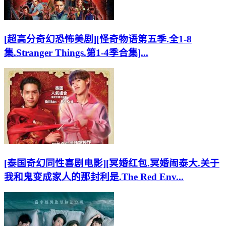
[超高分奇幻恐怖美剧][怪奇物语第五季.全1-8
集.Stranger Things.第1-4季合集]...
[泰国奇幻同性喜剧电影][冥婚红包.冥婚闹泰大.关于
我和鬼变成家人的那封利是.The Red Env...