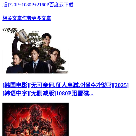
版]720P+1080P+2160P百度云下载
相关文章
作者更多文章
[韩国电影][无可奈何.征人启弑.어쩔수가없다][2025]
[韩语中字][无删减版]1080P迅雷磁...