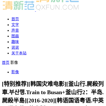
首页
文字
声音
图画
趣味
说说
关于本站
首页
影像
影像
[特别推荐][韩国灾难电影][釜山行.屍殺列
車.부산행.Train to Busan+釜山行2：半岛.
屍殺半島][2016-2020][韩语国语粤语.中英