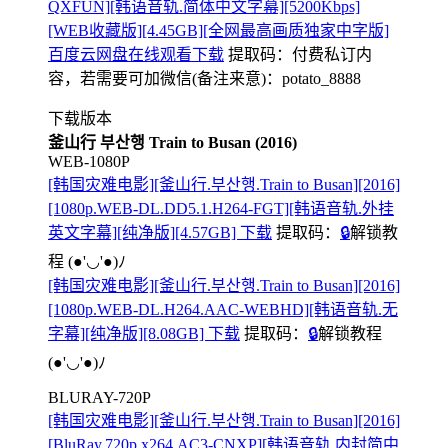
QXFUN][韩语音轨.简体中文字幕][5200Kbps]
[WEB收藏版][4.45GB][全网最高画质独家中字版]
百度云网盘在线观看下载
提取码：
付费私订内
容，若需要可加微信(备注来意)：potato_8888
下载版本
釜山行 부산행 Train to Busan (2016)
WEB-1080P
[韩国灾难电影][釜山行.부산행.Train to Busan][2016]
[1080p.WEB-DL.DD5.1.H264-FGT][韩语音轨.外挂
英文字幕][纯净版][4.57GB] 下载
提取码：
🔒
解锁教
程
(●'◡'●)ﾉ
[韩国灾难电影][釜山行.부산행.Train to Busan][2016]
[1080p.WEB-DL.H264.AAC-WEBHD][韩语音轨.无
字幕][纯净版][8.08GB] 下载
提取码：
🔒
解锁教程
(●'◡'●)ﾉ
BLURAY-720P
[韩国灾难电影][釜山行.부산행.Train to Busan][2016]
[BluRay.720p.x264.AC3-CNXP][韩语音轨.内封简中