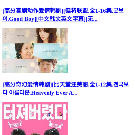
[高分喜剧动作爱情韩剧][健将联盟.全1-16集.굿보
이.Good Boy][中文韩文英文字幕][无...
[高分奇幻爱情韩剧][比天堂还美丽.全1-12集.천국보
다 아름다운.Heavenly Ever A...