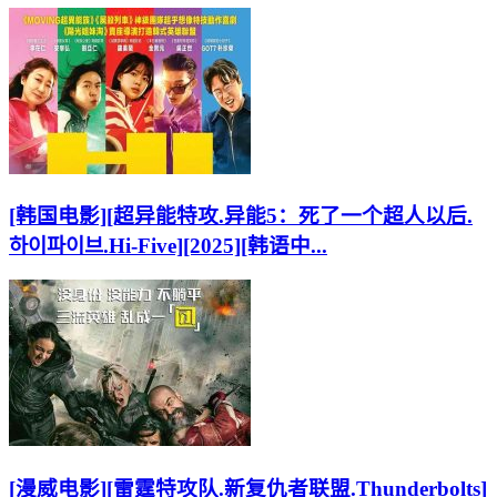
[韩国电影][超异能特攻.异能5：死了一个超人以后.
하이파이브.Hi-Five][2025][韩语中...
[漫威电影][雷霆特攻队.新复仇者联盟.Thunderbolts]