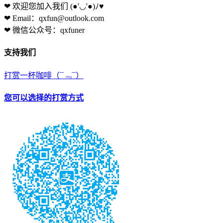
❤ 欢迎您加入我们
(●'◡'●)ﾉ♥
❤ Email：qxfun@outlook.com
❤ 微信公众号：qxfuner
支持我们
打赏一杯咖啡
（¯﹃¯）
您可以选择的打赏方式