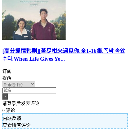
[高分爱情韩剧][苦尽柑来遇见你.全1-16集.폭싹 속았
수다.When Life Gives Yo...
订阅
提醒
请登录后发表评论
0
评论
内联反馈
查看所有评论