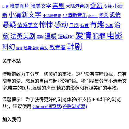
奇幻
喜剧
唯美文字
小清
唯美图片
大陆港台剧
安静
历史
小清新文字
恐怖
新
小清新音乐
怀念
小清新电影
小王子
惊悚
感动
有趣
悬疑
治
情感美文
日剧
有爱
歌单
爱情
电影
愈
法英美剧
犯罪
温暖
漫威DC
泰剧
韩剧
科幻
致青春
美女
经典语录
童话
关于本站
清新范致力于分享一切美好的事物。这里没有喧哗烦扰，只有
简单的爱、恣意的自由与超脱的静谧。我们搜集分享小清新文
字,唯美的图片,温暖的声音,精彩的影像和有趣美好的事物。
温馨提示：为了获得更好的浏览体验(不支持IE9以下的浏览
器)，建议使用
Chrome浏览器(谷歌浏览器)
加入我们