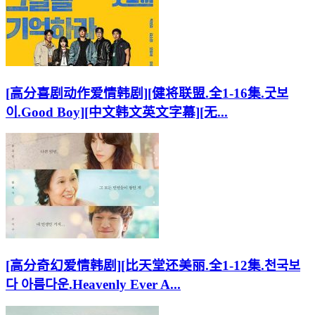
[高分喜剧动作爱情韩剧][健将联盟.全1-16集.굿보
이.Good Boy][中文韩文英文字幕][无...
[高分奇幻爱情韩剧][比天堂还美丽.全1-12集.천국보
다 아름다운.Heavenly Ever A...