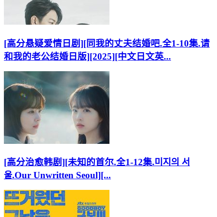
[高分悬疑爱情日剧][同我的丈夫结婚吧.全1-10集.请
和我的老公结婚日版][2025][中文日文英...
[高分治愈韩剧][未知的首尔.全1-12集.미지의 서
울.Our Unwritten Seoul][...