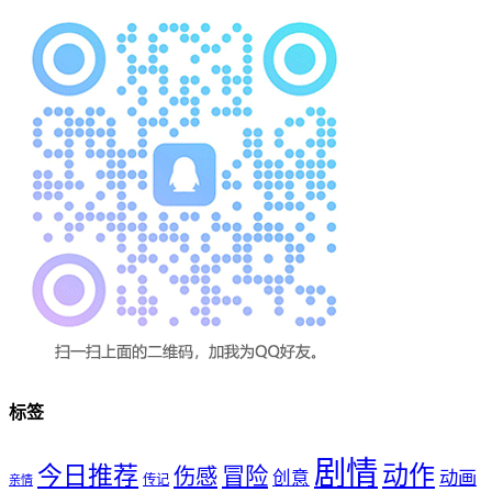
标签
剧情
动作
今日推荐
冒险
伤感
创意
动画
传记
亲情