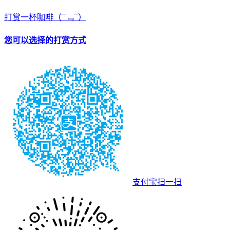
打赏一杯咖啡
（¯﹃¯）
您可以选择的打赏方式
支付宝扫一扫