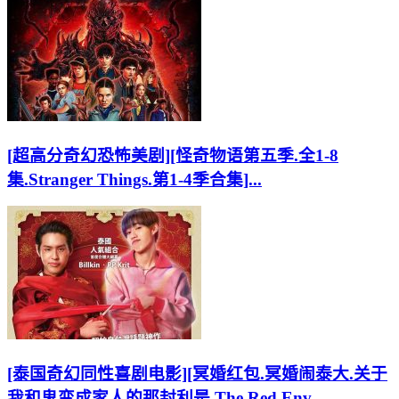
[超高分奇幻恐怖美剧][怪奇物语第五季.全1-8
集.Stranger Things.第1-4季合集]...
[泰国奇幻同性喜剧电影][冥婚红包.冥婚闹泰大.关于
我和鬼变成家人的那封利是.The Red Env...