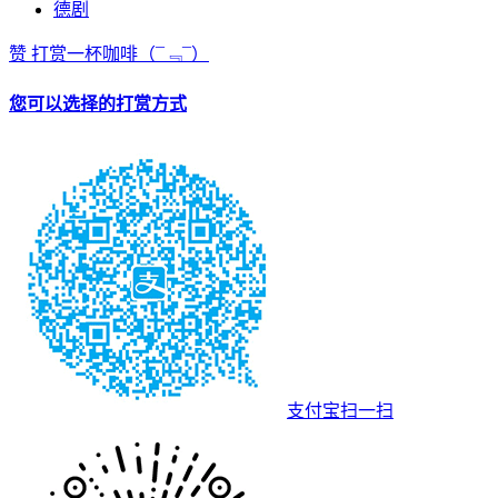
德剧
赞
打赏一杯咖啡
（¯﹃¯）
您可以选择的打赏方式
支付宝扫一扫