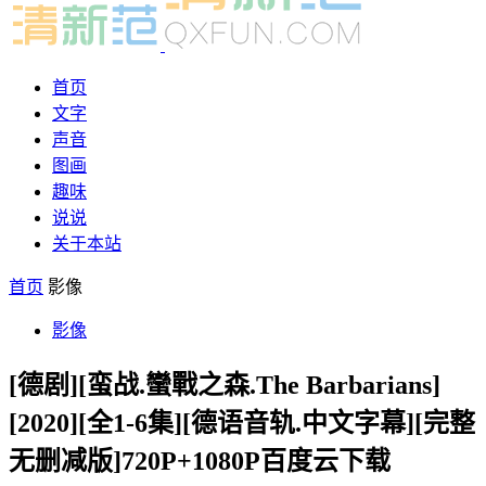
首页
文字
声音
图画
趣味
说说
关于本站
首页
影像
影像
[德剧][蛮战.蠻戰之森.The Barbarians]
[2020][全1-6集][德语音轨.中文字幕][完整
无删减版]720P+1080P百度云下载