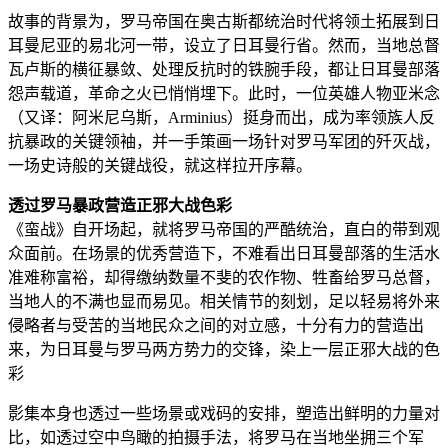
故事的背景为，罗马帝国在奥古斯都统治时代将领土拓展到日
耳曼尼亚的易北河一带，设立了日耳曼行省。然而，当地总督
瓦卢斯的横征暴敛、处理反抗时的铁腕手段，都让日耳曼部落
怨声载道，革命之火已悄悄埋下。此时，一位英雄人物亚米念
（又译：阿米尼乌斯，Arminius）挺身而出，成为率领族人反
抗暴政的关键领袖，并一手策画一场针对罗马军团的歼灭战，
一场史诗般的关键战役，就这样拉开序幕。
透过罗马暴政营造正邪大战色彩
《蛮战》自开场起，就将罗马帝国的严酷统治，直白的带到观
众面前。在场景的优秀营造下，不难看出日耳曼部落的生活水
准难称富裕，却得缴纳数量不斐的农作物、牲畜给罗马总督，
当地人的不满也显而易见。相关情节的刻划，足以轻易将外来
侵略者与受苦的当地民众之间的对立感，十分有力的营造出
来，为日耳曼与罗马两方势力的交锋，染上一层正邪大战的色
彩
影集本身也透过一些场景或戏码的安排，塑造出鲜明的力量对
比，如透过空中鸟瞰的拍摄手法，将罗马在当地坐拥三个军