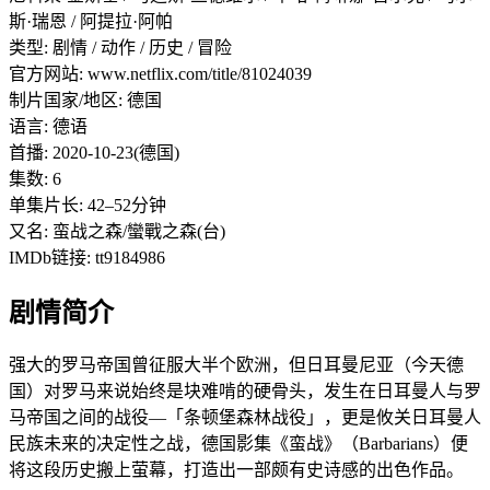
斯·瑞恩 / 阿提拉·阿帕
类型: 剧情 / 动作 / 历史 / 冒险
官方网站: www.netflix.com/title/81024039
制片国家/地区: 德国
语言: 德语
首播: 2020-10-23(德国)
集数: 6
单集片长: 42–52分钟
又名: 蛮战之森/蠻戰之森(台)
IMDb链接: tt9184986
剧情简介
强大的罗马帝国曾征服大半个欧洲，但日耳曼尼亚（今天德
国）对罗马来说始终是块难啃的硬骨头，发生在日耳曼人与罗
马帝国之间的战役—「条顿堡森林战役」，更是攸关日耳曼人
民族未来的决定性之战，德国影集《蛮战》（Barbarians）便
将这段历史搬上萤幕，打造出一部颇有史诗感的出色作品。