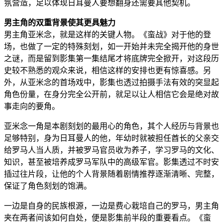
氛营造，足以体现日耳曼人要想翻身还需要其他契机。
男主角的双重背景使其更具魅力
男主角亚米念，就是这样的关键人物。《蛮战》对于他的登
场，也做了一定的特殊刻划，如一开始并未完全揭开他的身世
之谜，而是留到影集第一集结尾才将底牌完全掀开，对这段历
史较不熟悉的观众来说，相信这样的安排也更有惊喜感。另
外，从亚米念的首场戏中，影集也透过拍摄手法有效的突显起
角色份量，在身分完全公开前，就足以让人相信它会是绝对故
事走向的要角。
亚米念一角是本剧刻划的最用心的角色，其个人经历与背景也
足够特别，身为日耳曼人的他，年幼时就被担任酋长的父亲交
给罗马人当人质，并被罗马官员收为养子，学习罗马的文化、
知识，甚至被培养成罗马军队中的高级军官。影集透过不时安
插过往片段，让他的个人背景随着剧情推荐逐渐清晰、完整，
保证了角色刻划的饱满。
一边是自身的民族根源，一边是费心栽培自己的罗马，男主角
夹在两者间该如何自处，便是影集前半段的重要看点。《蛮