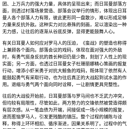
团、上万兵力的强大力量，具体的呈现出来；而日耳曼部落方
面，则透过村落场景营造、部落会议举行的情形，体现出日耳
曼人各个部落人力有限，彼此更形同一盘散沙，难以形成足够
力量来反抗外敌。这种实力对比悬殊的刻画，足以渲染出一种
无力感，让往后的逐渐从谷底反弹，显得更能鼓舞人心。
有关日耳曼人如何应对罗马人的压迫，《蛮战》的塑造也称得
上兼顾各个面向。部落会议的戏码，体现在面对强大的外敌
时，有勇气挺身反抗的酋长种旧仍是少数，刻划了人性上的现
实面；另一方面，也透过日耳曼女子杜珊丽娜精心策画的报复
行动，增添小虾米勇于对抗大鲸鱼的戏码，既体现了依然有人
能鼓起勇气有采取行动，也为往后真正的大战起到试水温的作
用。退缩与勇气两个面向同时诠释，一让剧情更具完整性。
往后的大战役开始前，日耳曼部落与罗马间也不乏武力冲突，
但均较有局限性，尽管如此，两方势力的交锋依然被营造得颇
有层次感。从一笔血债为开端，间接促成一场小规模的报复，
进而惹恼罗马人，引发更残酷的镇压。整个过程的铺陈与诠
释，称得上环环相扣、循序渐进，因果关系明了。过程中的气