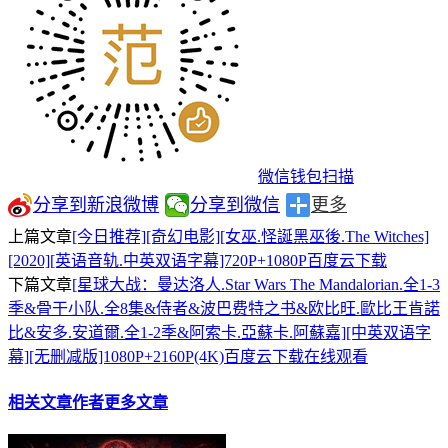
微信钱包扫描
分享到新浪微博
分享到微信
更多
上篇文章
[今日推荐][奇幻电影][女巫.怪誕黑巫後.The Witches]
[2020][英语音轨.中英双语字幕]720P+1080P百度云下载
下篇文章
[星球大战：曼达洛人.Star Wars The Mandalorian.全1-3
季&骨干小队.全8集&侍者&波巴费特之书&欧比旺.歐比王肯諾
比&安多.安道爾.全1-2季&阿索卡.亞蘇卡.阿蘇嘉][中英双语字
幕][无删减版]1080P+2160P(4K)百度云下载在线观看
相关文章
作者更多文章