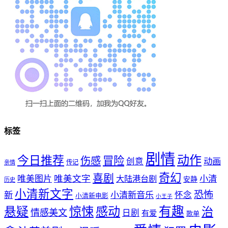
标签
剧情
动作
今日推荐
冒险
伤感
创意
动画
传记
亲情
奇幻
喜剧
唯美文字
小清
唯美图片
大陆港台剧
安静
历史
小清新文字
恐怖
新
小清新音乐
怀念
小清新电影
小王子
惊悚
感动
有趣
悬疑
治
情感美文
日剧
有爱
歌单