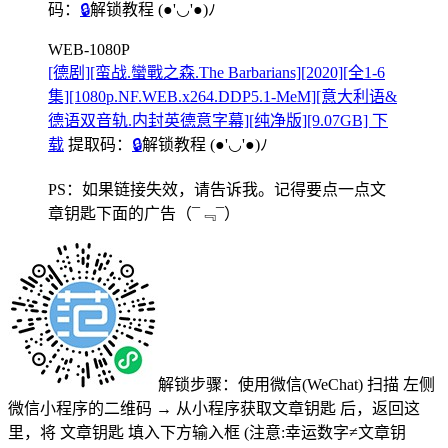
码：
🔒
解锁教程
(●'◡'●)ﾉ
WEB-1080P
[德剧][蛮战.蠻戰之森.The Barbarians][2020][全1-6
集][1080p.NF.WEB.x264.DDP5.1-MeM][意大利语&
德语双音轨.内封英德意字幕][纯净版][9.07GB] 下
载
提取码：
🔒
解锁教程
(●'◡'●)ﾉ
PS：如果链接失效，请告诉我。记得要点一点文
章钥匙下面的广告
（¯﹃¯）
解锁步骤：使用微信(WeChat) 扫描
左侧
微信小程序的二维码
→
从小程序获取文章钥匙
后，返回这
里，将
文章钥匙 填入下方输入框 (注意:幸运数字≠文章钥