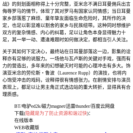
战》的刻划面相称得上十分完整，亚米念不满日耳曼佣兵出言
侮辱罗马的情节，体现了其对罗马有国家认同情感；当日耳曼
家乡部落惹了麻烦、童年挚友面临生命危险时，其所作的决
定，也足以彰显难以割舍的家乡与民族纽带。这种同时想维护
双方的复杂情感、内心的纠葛，足以让角色本身显得魅力十
足，其一举一动、遭逢难题时如何做决定，都相当引人关注。
关于其如何下定决心，最终站在日耳曼部落这一边，影集的诠
释亦有足够的说服力。一场他与瓦卢斯的关键对手戏，强而有
力的营造出，多年来的幻想破灭时可能的心理冲击有多大。饰
演亚米念的劳伦斯‧鲁波（Laurence Rupp）的演技，也将内
心饱受冲击的戏码，诠释得很有情感张力。在剧情安排与演员
表现上，都足以让男主角正式选边站的重大转折，显得具有合
理质感。
BT/电驴ed2k/磁力magnet/迅雷thunder/百度云网盘
下载(
隐藏是为了防止资源和谐过快
)：
在线版本
WEB收藏版