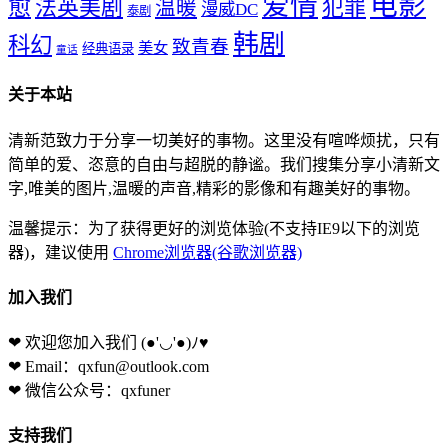
爱情
电影
愈
法英美剧
犯罪
温暖
漫威DC
泰剧
韩剧
科幻
致青春
美女
经典语录
童话
关于本站
清新范致力于分享一切美好的事物。这里没有喧哗烦扰，只有
简单的爱、恣意的自由与超脱的静谧。我们搜集分享小清新文
字,唯美的图片,温暖的声音,精彩的影像和有趣美好的事物。
温馨提示：为了获得更好的浏览体验(不支持IE9以下的浏览
器)，建议使用
Chrome浏览器(谷歌浏览器)
加入我们
❤ 欢迎您加入我们
(●'◡'●)ﾉ♥
❤ Email：qxfun@outlook.com
❤ 微信公众号：qxfuner
支持我们