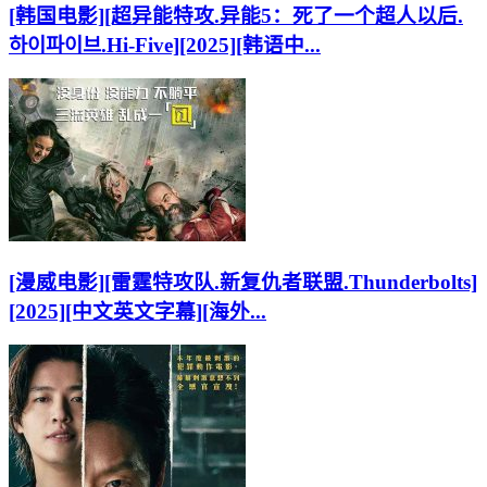
[韩国电影][超异能特攻.异能5：死了一个超人以后.
하이파이브.Hi-Five][2025][韩语中...
[漫威电影][雷霆特攻队.新复仇者联盟.Thunderbolts]
[2025][中文英文字幕][海外...