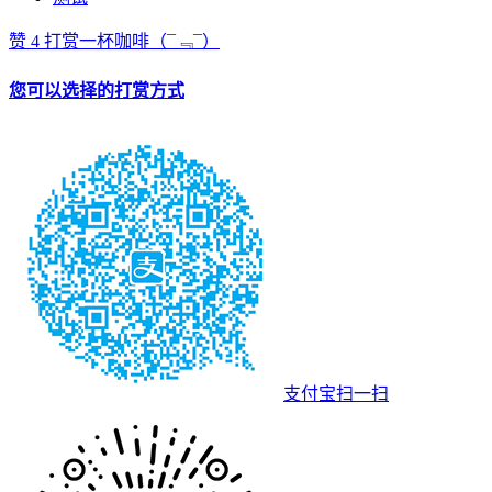
赞
4
打赏一杯咖啡
（¯﹃¯）
您可以选择的打赏方式
支付宝扫一扫