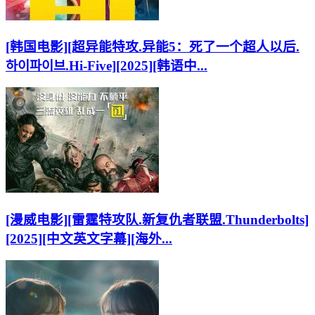
[韩国电影][超异能特攻.异能5：死了一个超人以后.
하이파이브.Hi-Five][2025][韩语中...
[漫威电影][雷霆特攻队.新复仇者联盟.Thunderbolts]
[2025][中文英文字幕][海外...