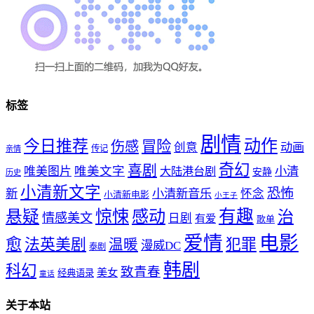
标签
剧情
动作
今日推荐
冒险
伤感
创意
动画
传记
亲情
奇幻
喜剧
唯美文字
小清
唯美图片
大陆港台剧
安静
历史
小清新文字
恐怖
新
小清新音乐
怀念
小清新电影
小王子
惊悚
感动
有趣
悬疑
治
情感美文
日剧
有爱
歌单
爱情
电影
愈
法英美剧
犯罪
温暖
漫威DC
泰剧
韩剧
科幻
致青春
美女
经典语录
童话
关于本站