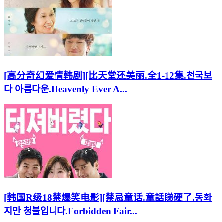
[高分奇幻爱情韩剧][比天堂还美丽.全1-12集.천국보
다 아름다운.Heavenly Ever A...
[韩国R级18禁爆笑电影][禁忌童话.童話睇硬了.동화
지만 청불입니다.Forbidden Fair...