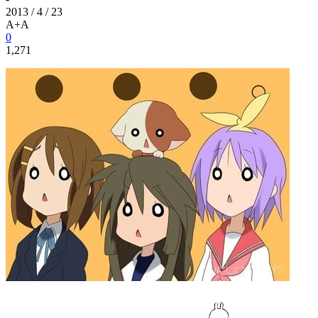
2013 / 4 / 23
A+
A
0
1,271