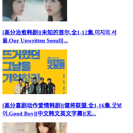
[高分治愈韩剧][未知的首尔.全1-12集.미지의 서
울.Our Unwritten Seoul][...
[高分喜剧动作爱情韩剧][健将联盟.全1-16集.굿보
이.Good Boy][中文韩文英文字幕][无...