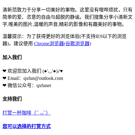
清新范致力于分享一切美好的事物。这里没有喧哗烦扰，只有
简单的爱、恣意的自由与超脱的静谧。我们搜集分享小清新文
字,唯美的图片,温暖的声音,精彩的影像和有趣美好的事物。
温馨提示：为了获得更好的浏览体验(不支持IE9以下的浏览
器)，建议使用
Chrome浏览器(谷歌浏览器)
加入我们
❤ 欢迎您加入我们
(●'◡'●)ﾉ♥
❤ Email：qxfun@outlook.com
❤ 微信公众号：qxfuner
支持我们
打赏一杯咖啡
（¯﹃¯）
您可以选择的打赏方式