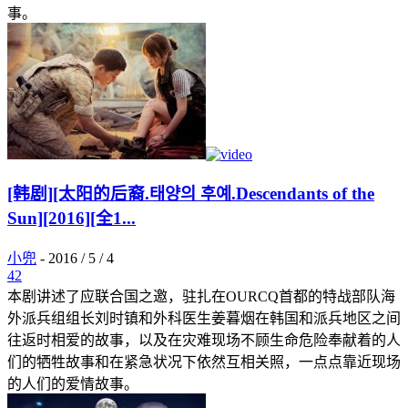
事。
[韩剧][太阳的后裔.태양의 후예.Descendants of the
Sun][2016][全1...
小兜
-
2016 / 5 / 4
42
本剧讲述了应联合国之邀，驻扎在OURCQ首都的特战部队海
外派兵组组长刘时镇和外科医生姜暮烟在韩国和派兵地区之间
往返时相爱的故事，以及在灾难现场不顾生命危险奉献着的人
们的牺牲故事和在紧急状况下依然互相关照，一点点靠近现场
的人们的爱情故事。