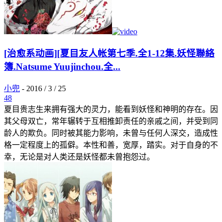
[治愈系动画][夏目友人帐第七季.全1-12集.妖怪聯絡
簿.Natsume Yuujinchou.全...
小兜
-
2016 / 3 / 25
48
夏目贵志生来拥有强大的灵力，能看到妖怪和神明的存在。因
其父母双亡，常年辗转于互相推卸责任的亲戚之间，并受到同
龄人的欺负。同时被其能力影响，未曾与任何人深交，造成性
格一定程度上的孤僻。本性和善，宽厚，踏实。对于自身的不
幸，无论是对人类还是妖怪都未曾抱怨过。