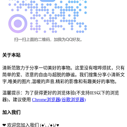
关于本站
清新范致力于分享一切美好的事物。这里没有喧哗烦扰，只有
简单的爱、恣意的自由与超脱的静谧。我们搜集分享小清新文
字,唯美的图片,温暖的声音,精彩的影像和有趣美好的事物。
温馨提示：为了获得更好的浏览体验(不支持IE9以下的浏览
器)，建议使用
Chrome浏览器(谷歌浏览器)
加入我们
❤ 欢迎您加入我们
(●'◡'●)ﾉ♥