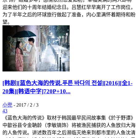
迎来他们的十周年结婚纪念日。吕慧红早早离开了工作岗位，
为了半年之后的环球旅行做起了准备，内心里满怀着期待和盼
望。
[韩剧][蓝色大海的传说.푸른 바다의 전설][2016][全1-
20集][韩语中字]720P+10...
小兜
-
2017 / 2 / 3
43
《蓝色大海的传说》取材于韩国最早民间故事集《於于野谭》
中歙谷县令金聃龄（李敏镐饰）将被渔民捕获的人鱼放归大海
的人鱼传说。讲述数百年之后濒临灭绝来到都市里的人鱼沈清