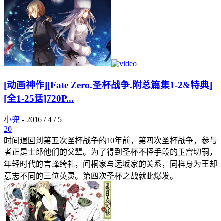
[动画神作][Fate Zero.圣杯战争.附总篇集1-2&特典]
[全1-25话]720P...
小兜
-
2016 / 4 / 5
20
时间退回到第五次圣杯战争的10年前，第四次圣杯战争，参与
者正是士郎他们的父辈。为了得到圣杯不择手段的卫宫切嗣，
年轻时代的言峰绮礼，间桐家与远坂家的关系，同样身为王却
意志不同的三位英灵。第四次圣杯之战就此爆发。