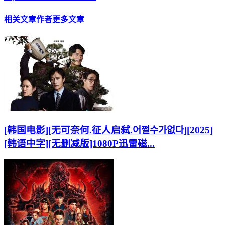
相关文章
作者更多文章
[韩国电影][无可奈何.征人启弑.어쩔수가없다][2025]
[韩语中字][无删减版]1080P迅雷磁...