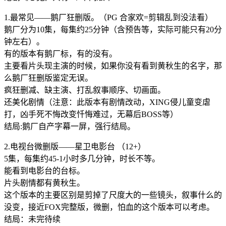
1.最常见——鹅厂狂删版。（PG 合家欢=剪辑乱到没法看）
鹅厂分为10集，每集约25分钟（含预告等，实际可能只有20分
钟左右）。
有的版本有鹅厂标，有的没有。
主要看片头现主演的时候，如果你没有看到黄秋生的名字，那
么鹅厂狂删版鉴定无误。
疯狂删减、缺主演、打乱叙事顺序、切画面。
还美化剧情（注意：此版本有剧情改动，XING侵儿童变虐
打，凶手死不悔改变忏悔难过，无幕后BOSS等）
结局:鹅厂自产字幕一屏，强行结局。
2.电视台微删版——星卫电影台 （12+）
5集，每集约45-1小时多几分钟，时长不等。
能看到电影台的台标。
片头剧情都有黄秋生。
这个版本的主要区别是剪掉了尺度大的一些镜头，叙事什么的
没变，接近FOX完整版，微删，怕血的这个版本可以考虑。
结局：未完待续