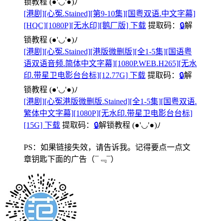
锁教程
(●'◡'●)ﾉ
[港剧][心冤.Stained][第9-10集][国粤双语.中文字幕]
[HQC][1080P][无水印][鹅厂版] 下载
提取码：
🔒
解
锁教程
(●'◡'●)ﾉ
[港剧][心冤.Stained][港版微删版][全1-5集][国语粤
语双语音频.简体中文字幕][1080P.WEB.H265][无水
印.带星卫电影台台标][12.77G] 下载
提取码：
🔒
解
锁教程
(●'◡'●)ﾉ
[港剧][心冤港版微删版.Stained][全1-5集][国粤双语.
繁体中文字幕][1080P][无水印.带星卫电影台台标]
[15G] 下载
提取码：
🔒
解锁教程
(●'◡'●)ﾉ
PS：如果链接失效，请告诉我。记得要点一点文
章钥匙下面的广告
（¯﹃¯）