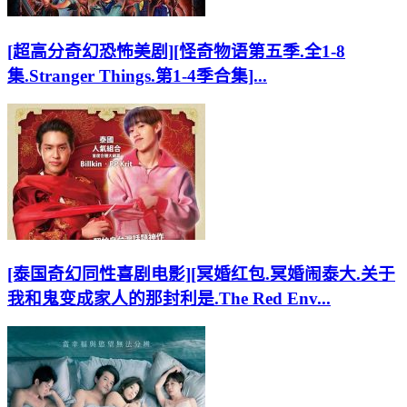
[超高分奇幻恐怖美剧][怪奇物语第五季.全1-8
集.Stranger Things.第1-4季合集]...
[泰国奇幻同性喜剧电影][冥婚红包.冥婚闹泰大.关于
我和鬼变成家人的那封利是.The Red Env...