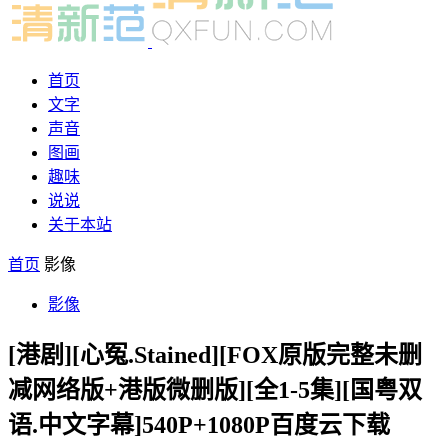
首页
文字
声音
图画
趣味
说说
关于本站
首页
影像
影像
[港剧][心冤.Stained][FOX原版完整未删
减网络版+港版微删版][全1-5集][国粤双
语.中文字幕]540P+1080P百度云下载