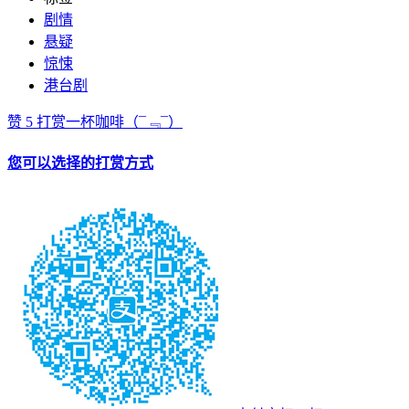
剧情
悬疑
惊悚
港台剧
赞
5
打赏一杯咖啡
（¯﹃¯）
您可以选择的打赏方式