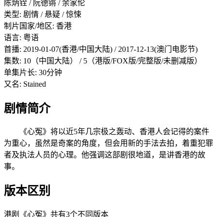
陈炳铨 / 阮德锵 / 余家伦
类型: 剧情 / 悬疑 / 惊悚
制片国家/地区: 香港
语言: 粤语
首播: 2019-01-07(香港/中国大陆) / 2017-12-13(澳门电影节)
集数: 10（中国大陆） / 5（港版/FOX版/完整版/未删减版）
单集片长: 30分钟
又名: Stained
剧情简介
《心冤》将以近5年几宗极之轰动、香港人会记得的案件
为重心，虽然是奇案的角度，但会用新的手法去拍，着重犯罪
者及执法人员的心理。他强调这部剧很地道，是讲香港的故
事。
版本区别
港剧《心冤》共有3个不同版本