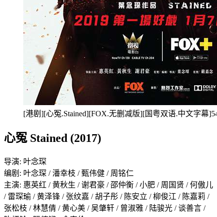
[港剧][心冤.Stained][FOX.无删减版][国粤双语.中文字幕]5
心冤 Stained (2017)
导演: 叶念琛
编剧: 叶念琛 / 潘幸枝 / 甄伟健 / 周铭仁
主演: 惠英红 / 黄秋生 / 谢君豪 / 邵仲衡 / 小肥 / 周国贤 / 何傲儿
/ 雷琛瑜 / 黄泽锋 / 张纹嘉 / 胡子彤 / 陈安立 / 柳俊江 / 陈嘉莉 /
张松枝 / 林慧倩 / 黄心美 / 吴肇轩 / 曾淑雅 / 陆骏光 / 谈善言 /