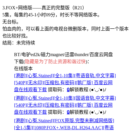
3.FOX+网络版——真正的完整版（R21）
5集，每集约45-1小时09分，时长不等网络版本。
无台标。
怕血肉的，可以看上面的电视台微删版本，同时上面一个版本
也比较好找。
结局：未完待续
BT/电驴ed2k/磁力magnet/迅雷thunder/百度云网盘
下载(
隐藏是为了防止资源和谐过快
)：
在线版本
[港剧][心冤.Stained][全1-10集][粤语音轨.中文字幕]
[540P][无水印][压缩包.有密码][鹅厂版] 百度云网
盘在线观看下载
提取码：
🔒
解锁教程
(●'◡'●)ﾉ
[港剧][心冤.Stained][全1-10集][国语音轨.中文字幕]
[540P][无水印][压缩包.有密码][鹅厂版] 百度云网
盘在线观看下载
提取码：
🔒
解锁教程
(●'◡'●)ﾉ
[港剧][心冤.Stained][FOX原版.完整未删减网络版]
[全1-5集][1080P.FOX+.WEB-DL.H264.AAC][粤语