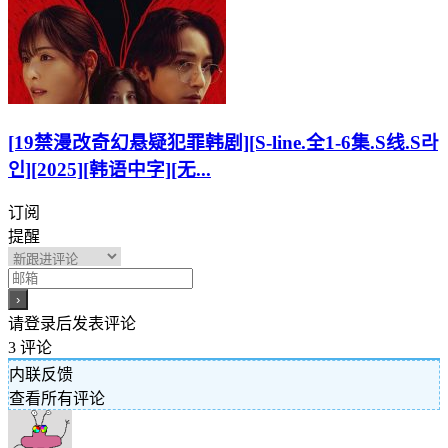
[19禁漫改奇幻悬疑犯罪韩剧][S-line.全1-6集.S线.S라
인][2025][韩语中字][无...
订阅
提醒
请登录后发表评论
3
评论
内联反馈
查看所有评论