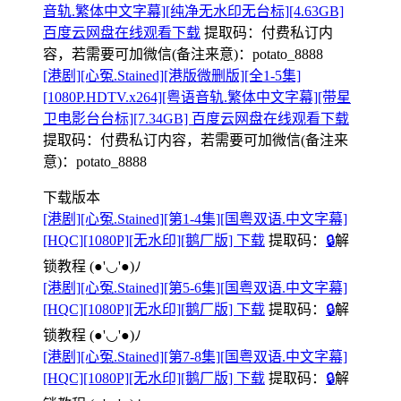
音轨.繁体中文字幕][纯净无水印无台标][4.63GB]
百度云网盘在线观看下载
提取码：
付费私订内
容，若需要可加微信(备注来意)：potato_8888
[港剧][心冤.Stained][港版微删版][全1-5集]
[1080P.HDTV.x264][粤语音轨.繁体中文字幕][带星
卫电影台台标][7.34GB] 百度云网盘在线观看下载
提取码：
付费私订内容，若需要可加微信(备注来
意)：potato_8888
下载版本
[港剧][心冤.Stained][第1-4集][国粤双语.中文字幕]
[HQC][1080P][无水印][鹅厂版] 下载
提取码：
🔒
解
锁教程
(●'◡'●)ﾉ
[港剧][心冤.Stained][第5-6集][国粤双语.中文字幕]
[HQC][1080P][无水印][鹅厂版] 下载
提取码：
🔒
解
锁教程
(●'◡'●)ﾉ
[港剧][心冤.Stained][第7-8集][国粤双语.中文字幕]
[HQC][1080P][无水印][鹅厂版] 下载
提取码：
🔒
解