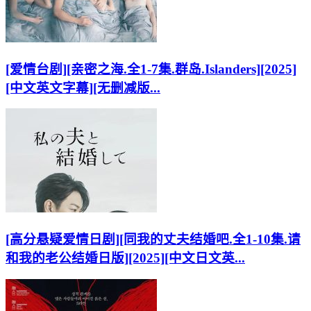
[爱情台剧][亲密之海.全1-7集.群岛.Islanders][2025]
[中文英文字幕][无删减版...
[高分悬疑爱情日剧][同我的丈夫结婚吧.全1-10集.请
和我的老公结婚日版][2025][中文日文英...