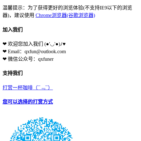
温馨提示：为了获得更好的浏览体验(不支持IE9以下的浏览
器)，建议使用
Chrome浏览器(谷歌浏览器)
加入我们
❤ 欢迎您加入我们
(●'◡'●)ﾉ♥
❤ Email：qxfun@outlook.com
❤ 微信公众号：qxfuner
支持我们
打赏一杯咖啡
（¯﹃¯）
您可以选择的打赏方式