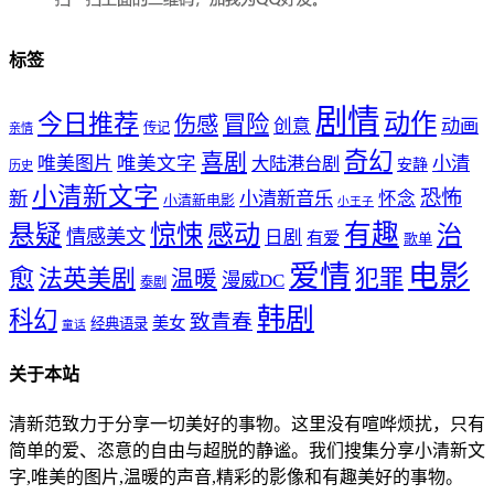
标签
剧情
动作
今日推荐
冒险
伤感
创意
动画
传记
亲情
奇幻
喜剧
唯美文字
小清
唯美图片
大陆港台剧
安静
历史
小清新文字
恐怖
新
小清新音乐
怀念
小清新电影
小王子
惊悚
感动
有趣
悬疑
治
情感美文
日剧
有爱
歌单
爱情
电影
愈
法英美剧
犯罪
温暖
漫威DC
泰剧
韩剧
科幻
致青春
美女
经典语录
童话
关于本站
清新范致力于分享一切美好的事物。这里没有喧哗烦扰，只有
简单的爱、恣意的自由与超脱的静谧。我们搜集分享小清新文
字,唯美的图片,温暖的声音,精彩的影像和有趣美好的事物。