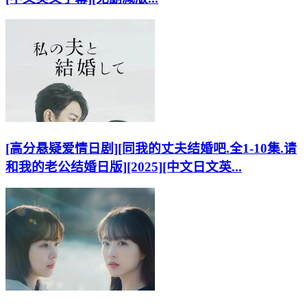
[高分悬疑爱情日剧][同我的丈夫结婚吧.全1-10集.请
和我的老公结婚日版][2025][中文日文英...