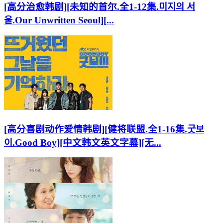
[高分治愈韩剧][未知的首尔.全1-12集.미지의 서
울.Our Unwritten Seoul][...
[高分喜剧动作爱情韩剧][健将联盟.全1-16集.굿보
이.Good Boy][中文韩文英文字幕][无...