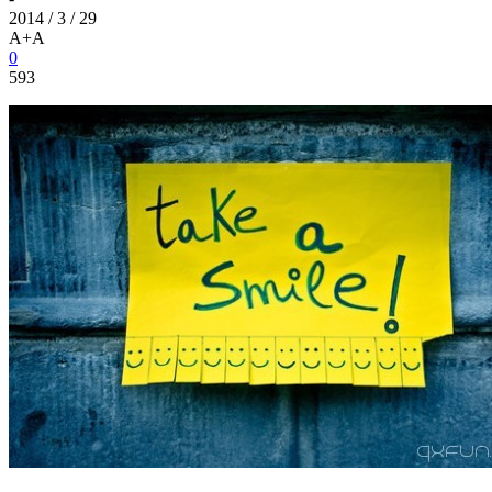
2014 / 3 / 29
A+
A
0
593