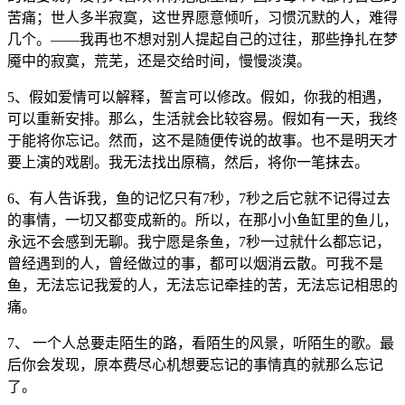
苦痛；世人多半寂寞，这世界愿意倾听，习惯沉默的人，难得
几个。——我再也不想对别人提起自己的过往，那些挣扎在梦
魇中的寂寞，荒芜，还是交给时间，慢慢淡漠。
5、假如爱情可以解释，誓言可以修改。假如，你我的相遇，
可以重新安排。那么，生活就会比较容易。假如有一天，我终
于能将你忘记。然而，这不是随便传说的故事。也不是明天才
要上演的戏剧。我无法找出原稿，然后，将你一笔抹去。
6、有人告诉我，鱼的记忆只有7秒，7秒之后它就不记得过去
的事情，一切又都变成新的。所以，在那小小鱼缸里的鱼儿，
永远不会感到无聊。我宁愿是条鱼，7秒一过就什么都忘记，
曾经遇到的人，曾经做过的事，都可以烟消云散。可我不是
鱼，无法忘记我爱的人，无法忘记牵挂的苦，无法忘记相思的
痛。
7、 一个人总要走陌生的路，看陌生的风景，听陌生的歌。最
后你会发现，原本费尽心机想要忘记的事情真的就那么忘记
了。