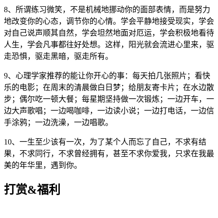
8、所谓练习微笑，不是机械地挪动你的面部表情，而是努力
地改变你的心态，调节你的心情。学会平静地接受现实，学会
对自己说声顺其自然，学会坦然地面对厄运，学会积极地看待
人生，学会凡事都往好处想。这样，阳光就会流进心里来，驱
走恐惧，驱走黑暗，驱走所有。
9、心理学家推荐的能让你开心的事：每天拍几张照片；看快
乐的电影；在周末的清晨做白日梦；给朋友寄卡片；在水边散
步；偶尔吃一顿大餐；每星期坚持做一次锻炼；一边开车，一
边大声歌唱；一边喝咖啡，一边读小说；一边打电话，一边信
手涂鸦；一边洗澡，一边唱歌。
10、一生至少该有一次，为了某个人而忘了自己，不求有结
果，不求同行，不求曾经拥有，甚至不求你爱我，只求在我最
美的年华里，遇到你。
打赏&福利