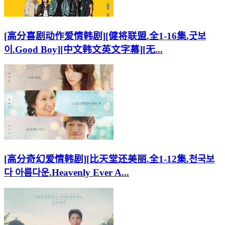
[高分喜剧动作爱情韩剧][健将联盟.全1-16集.굿보
이.Good Boy][中文韩文英文字幕][无...
[高分奇幻爱情韩剧][比天堂还美丽.全1-12集.천국보
다 아름다운.Heavenly Ever A...