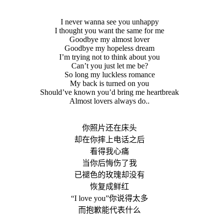
I never wanna see you unhappy
I thought you want the same for me
Goodbye my almost lover
Goodbye my hopeless dream
I’m trying not to think about you
Can’t you just let me be?
So long my luckless romance
My back is turned on you
Should’ve known you’d bring me heartbreak
Almost lovers always do..
你照片还在床头
却在你摔上电话之后
看得我心痛
当你后悔伤了我
已褪色的玫瑰却没有
恢复成鲜红
“I love you”你说得太多
而抱歉能代表什么