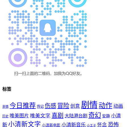
标签
剧情
动作
今日推荐
冒险
伤感
创意
动画
传记
亲情
奇幻
喜剧
唯美文字
小清
唯美图片
大陆港台剧
安静
历史
小清新文字
恐怖
新
小清新音乐
怀念
小清新电影
小王子