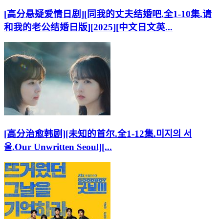
[高分悬疑爱情日剧][同我的丈夫结婚吧.全1-10集.请
和我的老公结婚日版][2025][中文日文英...
[高分治愈韩剧][未知的首尔.全1-12集.미지의 서
울.Our Unwritten Seoul][...