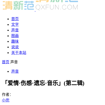
首页
文字
声音
图画
趣味
说说
关于本站
首页
声音
声音
「爱情·伤感·遗忘·音乐」(第二辑)
作者：
小兜
-