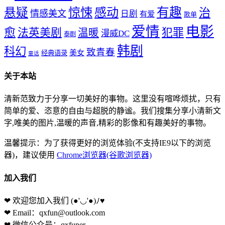
惊悚
感动
有趣
悬疑
治
情感美文
日剧
有爱
歌单
爱情
电影
愈
法英美剧
犯罪
温暖
漫威DC
泰剧
韩剧
科幻
致青春
美女
经典语录
童话
关于本站
清新范致力于分享一切美好的事物。这里没有喧哗烦扰，只有
简单的爱、恣意的自由与超脱的静谧。我们搜集分享小清新文
字,唯美的图片,温暖的声音,精彩的影像和有趣美好的事物。
温馨提示：为了获得更好的浏览体验(不支持IE9以下的浏览
器)，建议使用
Chrome浏览器(谷歌浏览器)
加入我们
❤ 欢迎您加入我们
(●'◡'●)ﾉ♥
❤ Email：qxfun@outlook.com
❤ 微信公众号：qxfuner