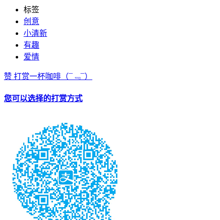
标签
创意
小清新
有趣
爱情
赞
打赏一杯咖啡
（¯﹃¯）
您可以选择的打赏方式