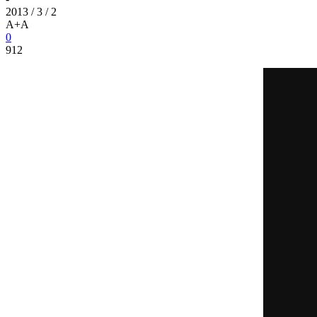
2013 / 3 / 2
A+
A
0
912