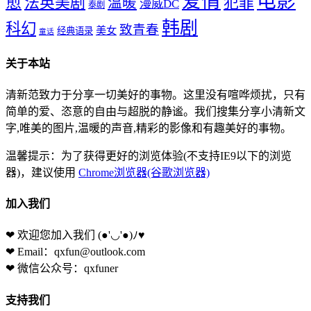
爱情
电影
愈
法英美剧
犯罪
温暖
漫威DC
泰剧
韩剧
科幻
致青春
美女
经典语录
童话
关于本站
清新范致力于分享一切美好的事物。这里没有喧哗烦扰，只有
简单的爱、恣意的自由与超脱的静谧。我们搜集分享小清新文
字,唯美的图片,温暖的声音,精彩的影像和有趣美好的事物。
温馨提示：为了获得更好的浏览体验(不支持IE9以下的浏览
器)，建议使用
Chrome浏览器(谷歌浏览器)
加入我们
❤ 欢迎您加入我们
(●'◡'●)ﾉ♥
❤ Email：qxfun@outlook.com
❤ 微信公众号：qxfuner
支持我们