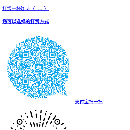
打赏一杯咖啡
（¯﹃¯）
您可以选择的打赏方式
支付宝扫一扫