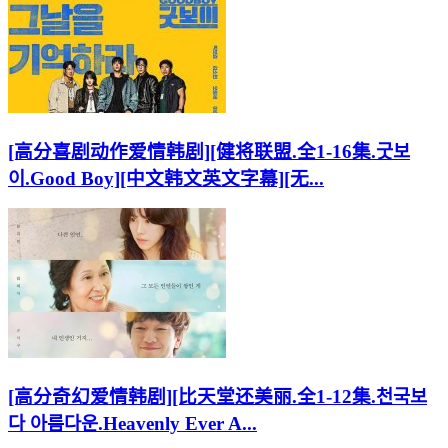
[高分喜剧动作爱情韩剧][健将联盟.全1-16集.굿보
이.Good Boy][中文韩文英文字幕][无...
[高分奇幻爱情韩剧][比天堂还美丽.全1-12集.천국보
다 아름다운.Heavenly Ever A...