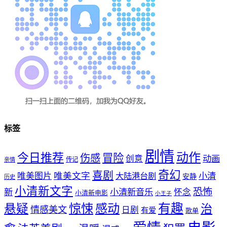
标签
剧情
动作
今日推荐
冒险
伤感
创意
动画
传记
亲情
奇幻
喜剧
唯美文字
小清
唯美图片
大陆港台剧
安静
历史
小清新文字
恐怖
新
小清新音乐
怀念
小清新电影
小王子
惊悚
感动
有趣
悬疑
治
情感美文
日剧
有爱
歌单