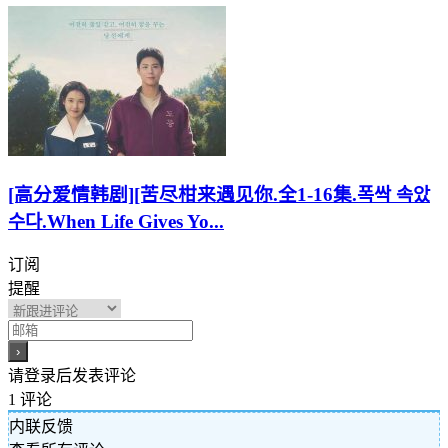
[高分爱情韩剧][苦尽柑来遇见你.全1-16集.폭싹 속았
수다.When Life Gives Yo...
订阅
提醒
请登录后发表评论
1
评论
内联反馈