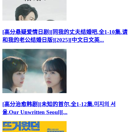
[高分悬疑爱情日剧][同我的丈夫结婚吧.全1-10集.请
和我的老公结婚日版][2025][中文日文英...
[高分治愈韩剧][未知的首尔.全1-12集.미지의 서
울.Our Unwritten Seoul][...