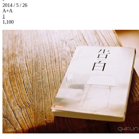
2014 / 5 / 26
A+
A
1
1,100