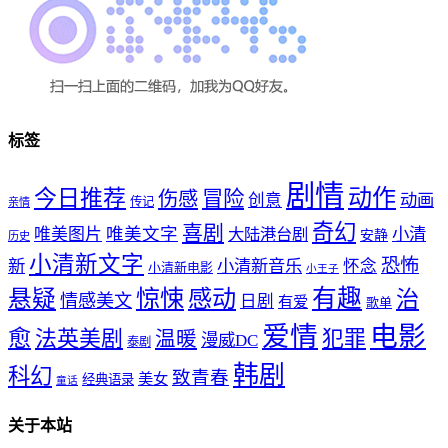
标签
剧情
动作
今日推荐
冒险
伤感
创意
动画
传记
亲情
奇幻
喜剧
唯美文字
小清
唯美图片
大陆港台剧
安静
历史
小清新文字
恐怖
新
小清新音乐
怀念
小清新电影
小王子
惊悚
感动
有趣
悬疑
治
情感美文
日剧
有爱
歌单
爱情
电影
愈
法英美剧
犯罪
温暖
漫威DC
泰剧
韩剧
科幻
致青春
美女
经典语录
童话
关于本站