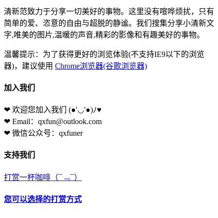
清新范致力于分享一切美好的事物。这里没有喧哗烦扰，只有
简单的爱、恣意的自由与超脱的静谧。我们搜集分享小清新文
字,唯美的图片,温暖的声音,精彩的影像和有趣美好的事物。
温馨提示：为了获得更好的浏览体验(不支持IE9以下的浏览
器)，建议使用
Chrome浏览器(谷歌浏览器)
加入我们
❤ 欢迎您加入我们
(●'◡'●)ﾉ♥
❤ Email：qxfun@outlook.com
❤ 微信公众号：qxfuner
支持我们
打赏一杯咖啡
（¯﹃¯）
您可以选择的打赏方式