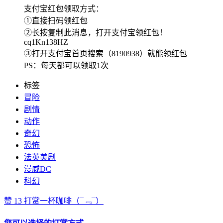
支付宝红包领取方式：
①直接扫码领红包
②长按复制此消息，打开支付宝领红包！
cq1Kn138HZ
③打开支付宝首页搜索（8190938）就能领红包
PS：每天都可以领取1次
标签
冒险
剧情
动作
奇幻
恐怖
法英美剧
漫威DC
科幻
赞
13
打赏一杯咖啡
（¯﹃¯）