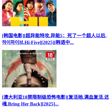
[韩国电影][超异能特攻.异能5：死了一个超人以后.
하이파이브.Hi-Five][2025][韩语中...
[澳大利亚18禁限制级恐怖电影][复活她.满血复活.还
魂.Bring Her Back][2025]...