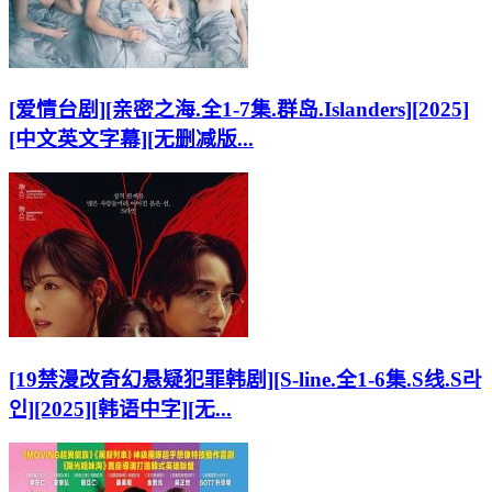
[爱情台剧][亲密之海.全1-7集.群岛.Islanders][2025]
[中文英文字幕][无删减版...
[19禁漫改奇幻悬疑犯罪韩剧][S-line.全1-6集.S线.S라
인][2025][韩语中字][无...