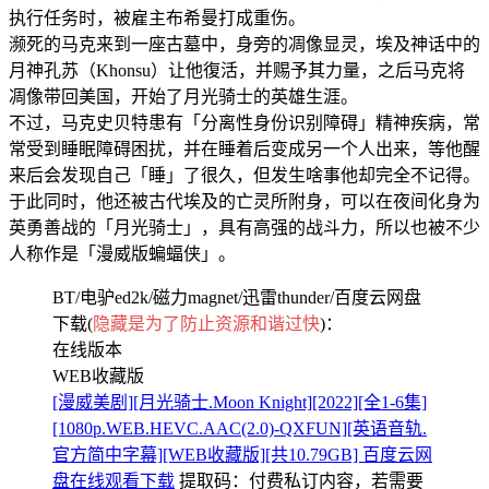
执行任务时，被雇主布希曼打成重伤。
濒死的马克来到一座古墓中，身旁的凋像显灵，埃及神话中的
月神孔苏（Khonsu）让他復活，并赐予其力量，之后马克将
凋像带回美国，开始了月光骑士的英雄生涯。
不过，马克史贝特患有「分离性身份识别障碍」精神疾病，常
常受到睡眠障碍困扰，并在睡着后变成另一个人出来，等他醒
来后会发现自己「睡」了很久，但发生啥事他却完全不记得。
于此同时，他还被古代埃及的亡灵所附身，可以在夜间化身为
英勇善战的「月光骑士」，具有高强的战斗力，所以也被不少
人称作是「漫威版蝙蝠侠」。
BT/电驴ed2k/磁力magnet/迅雷thunder/百度云网盘
下载(
隐藏是为了防止资源和谐过快
)：
在线版本
WEB收藏版
[漫威美剧][月光骑士.Moon Knight][2022][全1-6集]
[1080p.WEB.HEVC.AAC(2.0)-QXFUN][英语音轨.
官方简中字幕][WEB收藏版][共10.79GB] 百度云网
盘在线观看下载
提取码：
付费私订内容，若需要