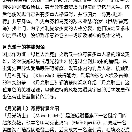
蒂芬·葛兰特（奥斯卡·伊萨克 饰）为故事中心展开，史蒂芬长
期受睡眠障碍所扰，甚至分不清梦境与现实的记忆与人生。随
后他便发现自己患有多重人格障碍，并与佣兵「马克·史贝
特」共享身体，当史蒂芬和马克的敌人亚瑟·哈罗（伊桑·霍克
饰）找上门，为了控制复杂多变的人格分裂，他们决定寻求未
知力量帮助，没想到却意外卷入一场埃及诸神的致命之战。
月光骑士的英雄起源
因此作为继「绿巨人浩克」之后又一位有着多重人格的超级英
雄，这次漫威影集《月光骑士》将透过全剧共6集的篇幅，从
主角史蒂芬饱受睡眠障碍折磨、发现体内的佣兵人格、接触到
「月神孔苏」（Khonshu）获得能力，到最终被卷入埃及古神
的冲突纷争，《月光骑士》都清楚向观众介绍「月光骑士」这
位角色的英雄起源，以他独特的风格为漫威宇宙的后续发展作
出值得让粉丝期待的铺陈。
《月光骑士》奇特背景介绍
「月光骑士」（Moon Knight）是漫威漫画旗下一名挺冷门的
超级英雄，他本名叫马克史贝特（Marc Spector），原是一名
美国海军陆战队退役士兵，后来成为一名雇佣兵，在埃及沙漠