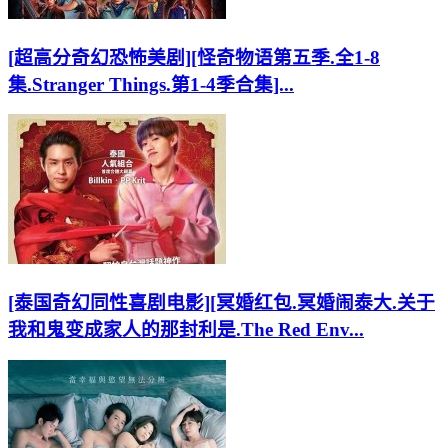
[超高分奇幻恐怖美剧][怪奇物语第五季.全1-8
集.Stranger Things.第1-4季合集]...
[泰国奇幻同性喜剧电影][冥婚红包.冥婚闹泰大.关于
我和鬼变成家人的那封利是.The Red Env...