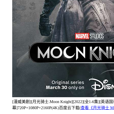
[漫威美剧][月光骑士.Moon Knight][2022][全1-6集]
幕]720P+1080P+2160P(4K)百度云下载(
查看《月光骑士 Moo