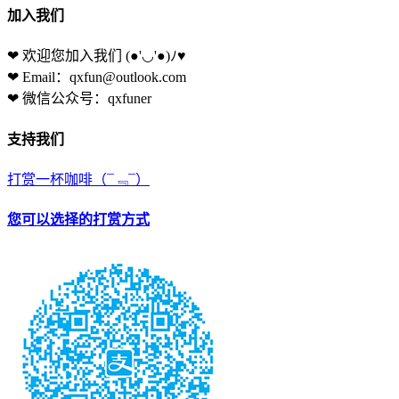
加入我们
❤ 欢迎您加入我们
(●'◡'●)ﾉ♥
❤ Email：qxfun@outlook.com
❤ 微信公众号：qxfuner
支持我们
打赏一杯咖啡
（¯﹃¯）
您可以选择的打赏方式