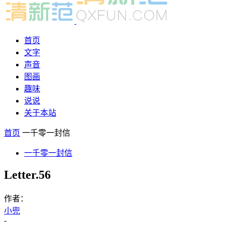
首页
文字
声音
图画
趣味
说说
关于本站
首页
一千零一封信
一千零一封信
Letter.56
作者：
小兜
-