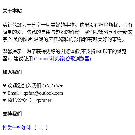
关于本站
清新范致力于分享一切美好的事物。这里没有喧哗烦扰，只有
简单的爱、恣意的自由与超脱的静谧。我们搜集分享小清新文
字,唯美的图片,温暖的声音,精彩的影像和有趣美好的事物。
温馨提示：为了获得更好的浏览体验(不支持IE9以下的浏览
器)，建议使用
Chrome浏览器(谷歌浏览器)
加入我们
❤ 欢迎您加入我们
(●'◡'●)ﾉ♥
❤ Email：qxfun@outlook.com
❤ 微信公众号：qxfuner
支持我们
打赏一杯咖啡
（¯﹃¯）