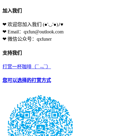
加入我们
❤ 欢迎您加入我们
(●'◡'●)ﾉ♥
❤ Email：qxfun@outlook.com
❤ 微信公众号：qxfuner
支持我们
打赏一杯咖啡
（¯﹃¯）
您可以选择的打赏方式