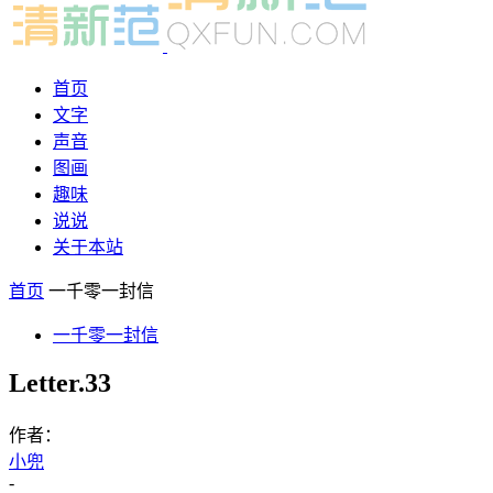
首页
文字
声音
图画
趣味
说说
关于本站
首页
一千零一封信
一千零一封信
Letter.33
作者：
小兜
-