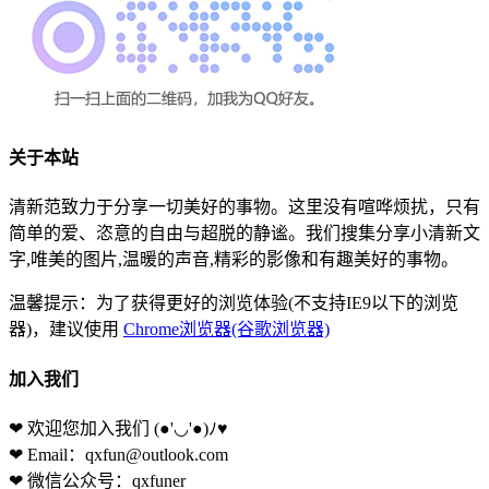
关于本站
清新范致力于分享一切美好的事物。这里没有喧哗烦扰，只有
简单的爱、恣意的自由与超脱的静谧。我们搜集分享小清新文
字,唯美的图片,温暖的声音,精彩的影像和有趣美好的事物。
温馨提示：为了获得更好的浏览体验(不支持IE9以下的浏览
器)，建议使用
Chrome浏览器(谷歌浏览器)
加入我们
❤ 欢迎您加入我们
(●'◡'●)ﾉ♥
❤ Email：qxfun@outlook.com
❤ 微信公众号：qxfuner