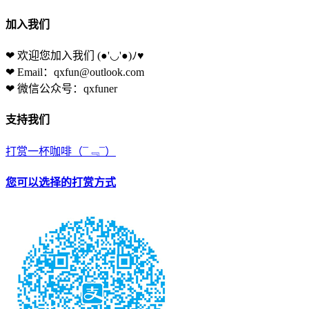
加入我们
❤ 欢迎您加入我们
(●'◡'●)ﾉ♥
❤ Email：qxfun@outlook.com
❤ 微信公众号：qxfuner
支持我们
打赏一杯咖啡
（¯﹃¯）
您可以选择的打赏方式