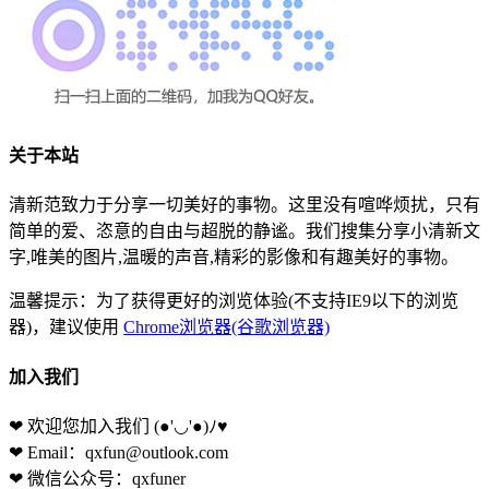
关于本站
清新范致力于分享一切美好的事物。这里没有喧哗烦扰，只有
简单的爱、恣意的自由与超脱的静谧。我们搜集分享小清新文
字,唯美的图片,温暖的声音,精彩的影像和有趣美好的事物。
温馨提示：为了获得更好的浏览体验(不支持IE9以下的浏览
器)，建议使用
Chrome浏览器(谷歌浏览器)
加入我们
❤ 欢迎您加入我们
(●'◡'●)ﾉ♥
❤ Email：qxfun@outlook.com
❤ 微信公众号：qxfuner