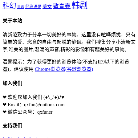
韩剧
科幻
致青春
美女
经典语录
童话
关于本站
清新范致力于分享一切美好的事物。这里没有喧哗烦扰，只有
简单的爱、恣意的自由与超脱的静谧。我们搜集分享小清新文
字,唯美的图片,温暖的声音,精彩的影像和有趣美好的事物。
温馨提示：为了获得更好的浏览体验(不支持IE9以下的浏览
器)，建议使用
Chrome浏览器(谷歌浏览器)
加入我们
❤ 欢迎您加入我们
(●'◡'●)ﾉ♥
❤ Email：qxfun@outlook.com
❤ 微信公众号：qxfuner
支持我们