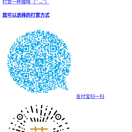
打赏一杯咖啡
（¯﹃¯）
您可以选择的打赏方式
支付宝扫一扫