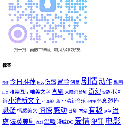
标签
剧情
动作
今日推荐
冒险
伤感
创意
动画
传记
亲情
奇幻
喜剧
唯美文字
小清
唯美图片
大陆港台剧
安静
历史
小清新文字
恐怖
新
小清新音乐
怀念
小清新电影
小王子
惊悚
感动
有趣
悬疑
治
情感美文
日剧
有爱
歌单
爱情
电影
愈
法英美剧
犯罪
温暖
漫威DC
泰剧