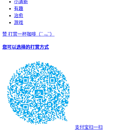
小清新
有趣
治愈
游戏
赞
打赏一杯咖啡
（¯﹃¯）
您可以选择的打赏方式
支付宝扫一扫