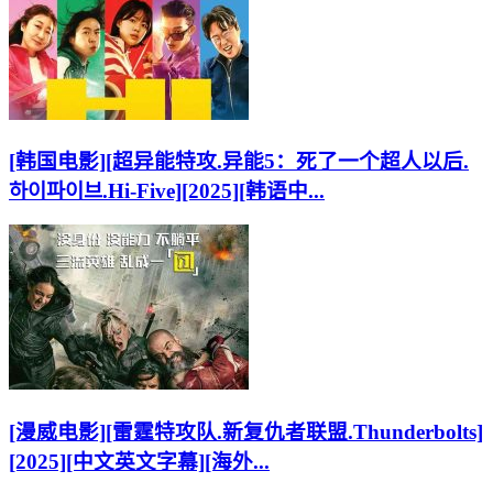
[韩国电影][超异能特攻.异能5：死了一个超人以后.
하이파이브.Hi-Five][2025][韩语中...
[漫威电影][雷霆特攻队.新复仇者联盟.Thunderbolts]
[2025][中文英文字幕][海外...