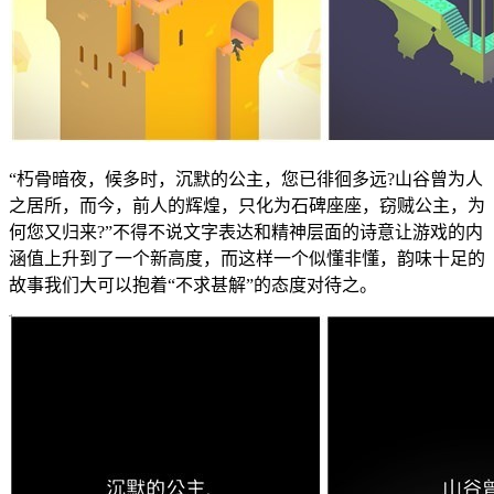
“朽骨暗夜，候多时，沉默的公主，您已徘徊多远?山谷曾为人
之居所，而今，前人的辉煌，只化为石碑座座，窃贼公主，为
何您又归来?”不得不说文字表达和精神层面的诗意让游戏的内
涵值上升到了一个新高度，而这样一个似懂非懂，韵味十足的
故事我们大可以抱着“不求甚解”的态度对待之。