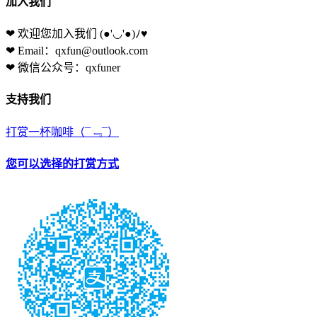
加入我们
❤ 欢迎您加入我们
(●'◡'●)ﾉ♥
❤ Email：qxfun@outlook.com
❤ 微信公众号：qxfuner
支持我们
打赏一杯咖啡
（¯﹃¯）
您可以选择的打赏方式