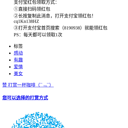
支付宝红包领取方式：
①直接扫码领红包
②长按复制此消息，打开支付宝领红包！
cq1Kn138HZ
③打开支付宝首页搜索（8190938）就能领红包
PS：每天都可以领取1次
标签
感动
有趣
爱情
美女
赞
打赏一杯咖啡
（¯﹃¯）
您可以选择的打赏方式