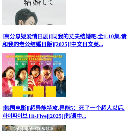
[高分悬疑爱情日剧][同我的丈夫结婚吧.全1-10集.请
和我的老公结婚日版][2025][中文日文英...
[韩国电影][超异能特攻.异能5：死了一个超人以后.
하이파이브.Hi-Five][2025][韩语中...