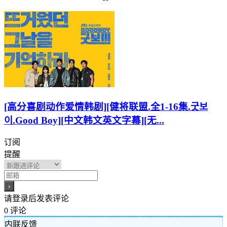
[高分喜剧动作爱情韩剧][健将联盟.全1-16集.굿보
이.Good Boy][中文韩文英文字幕][无...
订阅
提醒
请登录后发表评论
0
评论
内联反馈