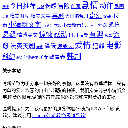
剧情
动作
今日推荐
冒险
伤感
创意
动画
传记
亲情
奇幻
喜剧
唯美文字
小清
唯美图片
大陆港台剧
安静
历史
小清新文字
恐怖
新
小清新音乐
怀念
小清新电影
小王子
惊悚
感动
有趣
悬疑
治
情感美文
日剧
有爱
歌单
爱情
电影
愈
法英美剧
犯罪
温暖
漫威DC
泰剧
韩剧
科幻
致青春
美女
经典语录
童话
关于本站
清新范致力于分享一切美好的事物。这里没有喧哗烦扰，只有
简单的爱、恣意的自由与超脱的静谧。我们搜集分享小清新文
字,唯美的图片,温暖的声音,精彩的影像和有趣美好的事物。
温馨提示：为了获得更好的浏览体验(不支持IE9以下的浏览
器)，建议使用
Chrome浏览器(谷歌浏览器)