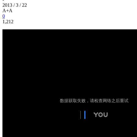
2013 / 3 / 22
A+
A
0
1,212