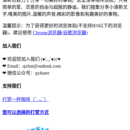
清新范致力于分享一切美好的事物。这里没有喧哗烦扰，只有
简单的爱、恣意的自由与超脱的静谧。我们搜集分享小清新文
字,唯美的图片,温暖的声音,精彩的影像和有趣美好的事物。
温馨提示：为了获得更好的浏览体验(不支持IE9以下的浏览
器)，建议使用
Chrome浏览器(谷歌浏览器)
加入我们
❤ 欢迎您加入我们
(●'◡'●)ﾉ♥
❤ Email：qxfun@outlook.com
❤ 微信公众号：qxfuner
支持我们
打赏一杯咖啡
（¯﹃¯）
您可以选择的打赏方式