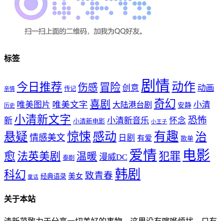
标签
剧情
动作
今日推荐
冒险
伤感
创意
动画
传记
亲情
奇幻
喜剧
唯美文字
小清
唯美图片
大陆港台剧
安静
历史
小清新文字
恐怖
新
小清新音乐
怀念
小清新电影
小王子
惊悚
感动
有趣
悬疑
治
情感美文
日剧
有爱
歌单
爱情
电影
愈
法英美剧
犯罪
温暖
漫威DC
泰剧
韩剧
科幻
致青春
美女
经典语录
童话
关于本站