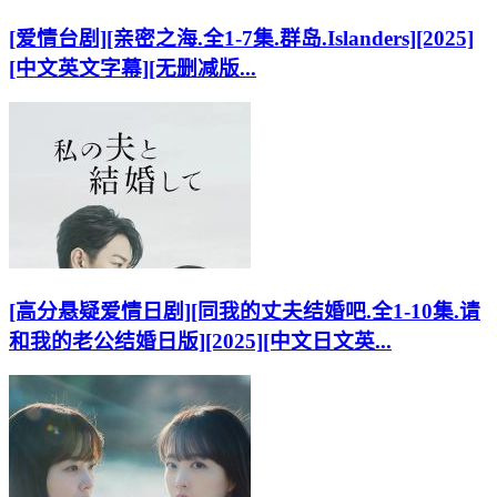
[爱情台剧][亲密之海.全1-7集.群岛.Islanders][2025]
[中文英文字幕][无删减版...
[高分悬疑爱情日剧][同我的丈夫结婚吧.全1-10集.请
和我的老公结婚日版][2025][中文日文英...