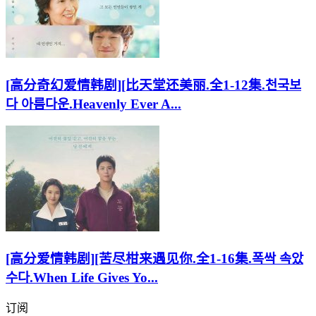
[高分奇幻爱情韩剧][比天堂还美丽.全1-12集.천국보
다 아름다운.Heavenly Ever A...
[高分爱情韩剧][苦尽柑来遇见你.全1-16集.폭싹 속았
수다.When Life Gives Yo...
订阅