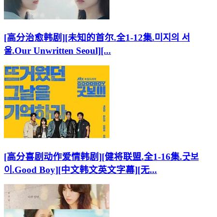
[高分治愈韩剧][未知的首尔.全1-12集.미지의 서
울.Our Unwritten Seoul][...
[高分喜剧动作爱情韩剧][健将联盟.全1-16集.굿보
이.Good Boy][中文韩文英文字幕][无...