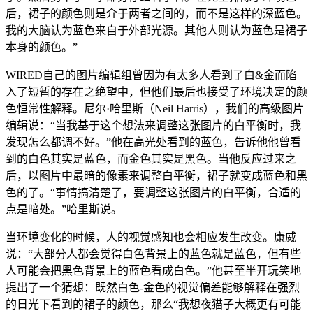
后，裙子的颜色则是介于两者之间的，而不是这样的深蓝色。
我的大脑认为蓝色来自于外部光源。其他人则认为蓝色是裙子
本身的颜色。”
WIRED自己的图片编辑组曾因为有太多人看到了白&金而陷
入了短暂的存在之绝望中，但他们最后也接受了环境决定的颜
色恒常性解释。尼尔·哈里斯（Neil Harris），我们的高级图片
编辑说：“当我基于这个想法来调整这张图片的白平衡时，我
发现怎么都调不好。”他在高光处看到的蓝色，告诉他他曾看
到的白色其实是蓝色，而金色其实是黑色。当他反应过来之
后，以图片中最暗的像素来调整白平衡，裙子就变成蓝色和黑
色的了。“事情搞清楚了，要调整这张图片的白平衡，合适的
点是暗处。”哈里斯说。
当环境变化的时候，人的视觉感知也会相应发生改变。康威
说：“大部分人都会觉得白色背景上的蓝色就是蓝色，但有些
人可能会把黑色背景上的蓝色看成白色。”他甚至半开玩笑地
提出了一个猜想：既然白色-金色的视觉偏差能够解释在强烈
的日光下看到的裙子的颜色，那么“我想夜猫子大概更有可能