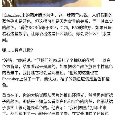
以Buzzfeed上的图片版本为例，这一版图里PS说，人们看到的
蓝色确实是蓝色，但这很可能是因为背景的关系，而非其真实
的颜色。“看你RGB值等于R93，G76，B50的地方，如果只是
看着这些数字，让你说出这是什么颜色，你会说什么？”康威
问。
呃……有点儿橙？
“没错，”康威说。“但我们的PS玩儿了个糟糕的花招——以白
色为背景，结果看起来是黑的。如果把这个颜色放在中性黑色
的背景中，我打赌它将会呈现橙色。”他说的这些也在
Photoshop上试了一下，他认为，裙子的颜色应该是蓝色和橙
色。
重点在于，你的大脑试图从照片外推出环境光，然后再判断裙
子的颜色。即使是不知怎么看到白色和金色的内兹，也承认裙
子事实上很可能是蓝色的。他表示：“我还把照片打印出来
了。然后剪下了一小部分仔细看了看。在完全排除了环境色