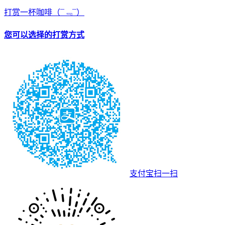
打赏一杯咖啡
（¯﹃¯）
您可以选择的打赏方式
支付宝扫一扫