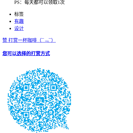
PS：每天都可以领取1次
标签
有趣
设计
赞
打赏一杯咖啡
（¯﹃¯）
您可以选择的打赏方式