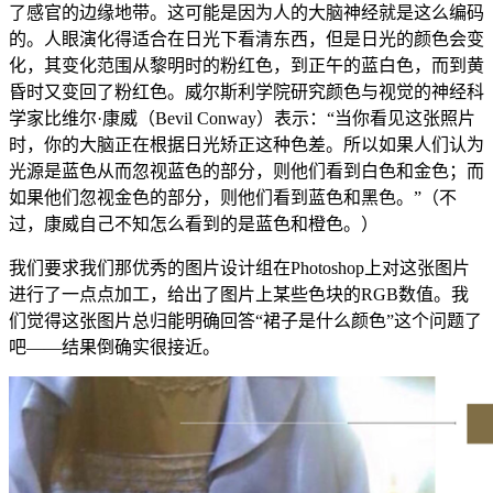
了感官的边缘地带。这可能是因为人的大脑神经就是这么编码
的。人眼演化得适合在日光下看清东西，但是日光的颜色会变
化，其变化范围从黎明时的粉红色，到正午的蓝白色，而到黄
昏时又变回了粉红色。威尔斯利学院研究颜色与视觉的神经科
学家比维尔·康威（Bevil Conway）表示：“当你看见这张照片
时，你的大脑正在根据日光矫正这种色差。所以如果人们认为
光源是蓝色从而忽视蓝色的部分，则他们看到白色和金色；而
如果他们忽视金色的部分，则他们看到蓝色和黑色。”（不
过，康威自己不知怎么看到的是蓝色和橙色。）
我们要求我们那优秀的图片设计组在Photoshop上对这张图片
进行了一点点加工，给出了图片上某些色块的RGB数值。我
们觉得这张图片总归能明确回答“裙子是什么颜色”这个问题了
吧——结果倒确实很接近。