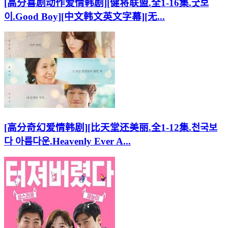
[高分喜剧动作爱情韩剧][健将联盟.全1-16集.굿보
이.Good Boy][中文韩文英文字幕][无...
[高分奇幻爱情韩剧][比天堂还美丽.全1-12集.천국보
다 아름다운.Heavenly Ever A...