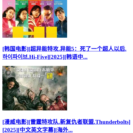
[韩国电影][超异能特攻.异能5：死了一个超人以后.
하이파이브.Hi-Five][2025][韩语中...
[漫威电影][雷霆特攻队.新复仇者联盟.Thunderbolts]
[2025][中文英文字幕][海外...