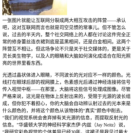
一张图片就能让互联网分裂成两大相互攻击的阵营——承认
吧，这对互联网而言也就是司空见惯的常事儿。但不管怎么
说，过去的半天内，整个社交网络上的人都在讨论这件完全正
常的修身蕾丝连衣裙到底是蓝黑相间，还是白金相间。这两个
阵营互不相让。但这场争论不只是关于社交媒体的，更是关于
灵长类生物学，以及人的眼睛和大脑如何演化成适合在阳光照
亮的世界里看东西。
光透过晶状体进入眼睛，不同波长的光对应不一样的颜色。光
线打在眼球后部的视网膜上，色素感光后通过神经连接将信号
传入视觉中枢——在那里，大脑将这些信号处理成图像。尽管
严格来说，这光是在物体上反射出来的，受限于光源的波长组
成，但你犯不着担心，你的大脑会自动辨认射过去的光本来是
什么颜色的，并将这个颜色从该物体的“真实”颜色中削去。
“我们的视觉系统会舍弃掉有关光源的信息，而提取反射光的
信息。”华盛顿大学的神经科学家杰伊·内兹（Jay Neitz）说，
“我研究彩色视觉的个体差异已经30年，这裙子是我见过最大