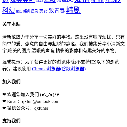
泰剧
韩剧
科幻
致青春
美女
经典语录
童话
关于本站
清新范致力于分享一切美好的事物。这里没有喧哗烦扰，只有
简单的爱、恣意的自由与超脱的静谧。我们搜集分享小清新文
字,唯美的图片,温暖的声音,精彩的影像和有趣美好的事物。
温馨提示：为了获得更好的浏览体验(不支持IE9以下的浏览
器)，建议使用
Chrome浏览器(谷歌浏览器)
加入我们
❤ 欢迎您加入我们
(●'◡'●)ﾉ♥
❤ Email：qxfun@outlook.com
❤ 微信公众号：qxfuner
支持我们