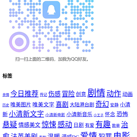
标签
剧情
动作
今日推荐
冒险
伤感
创意
动画
传记
亲情
奇幻
喜剧
唯美文字
小清
唯美图片
大陆港台剧
安静
历史
小清新文字
恐怖
新
小清新音乐
怀念
小清新电影
小王子
惊悚
感动
有趣
悬疑
治
情感美文
日剧
有爱
歌单
爱情
电影
愈
法英美剧
犯罪
温暖
漫威DC