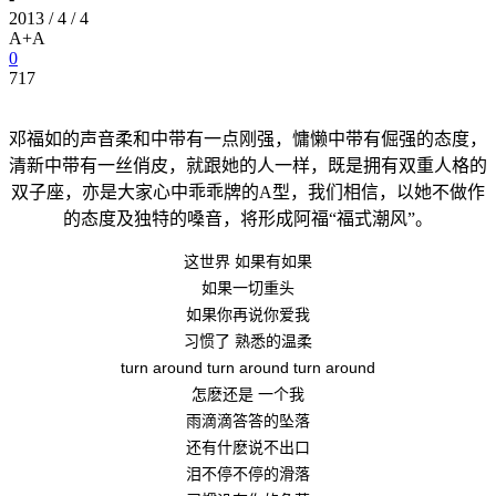
2013 / 4 / 4
A+
A
0
717
邓福如的声音柔和中带有一点刚强，慵懒中带有倔强的态度，
清新中带有一丝俏皮，就跟她的人一样，既是拥有双重人格的
双子座，亦是大家心中乖乖牌的A型，我们相信，以她不做作
的态度及独特的嗓音，将形成阿福“福式潮风”。
这世界 如果有如果
如果一切重头
如果你再说你爱我
习惯了 熟悉的温柔
turn around turn around turn around
怎麽还是 一个我
雨滴滴答答的坠落
还有什麽说不出口
泪不停不停的滑落