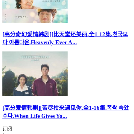
[高分奇幻爱情韩剧][比天堂还美丽.全1-12集.천국보
다 아름다운.Heavenly Ever A...
[高分爱情韩剧][苦尽柑来遇见你.全1-16集.폭싹 속았
수다.When Life Gives Yo...
订阅