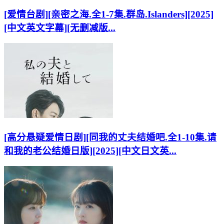
[爱情台剧][亲密之海.全1-7集.群岛.Islanders][2025]
[中文英文字幕][无删减版...
[高分悬疑爱情日剧][同我的丈夫结婚吧.全1-10集.请
和我的老公结婚日版][2025][中文日文英...