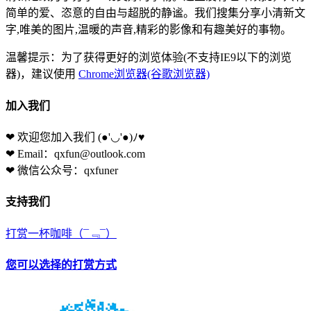
简单的爱、恣意的自由与超脱的静谧。我们搜集分享小清新文
字,唯美的图片,温暖的声音,精彩的影像和有趣美好的事物。
温馨提示：为了获得更好的浏览体验(不支持IE9以下的浏览
器)，建议使用
Chrome浏览器(谷歌浏览器)
加入我们
❤ 欢迎您加入我们
(●'◡'●)ﾉ♥
❤ Email：qxfun@outlook.com
❤ 微信公众号：qxfuner
支持我们
打赏一杯咖啡
（¯﹃¯）
您可以选择的打赏方式