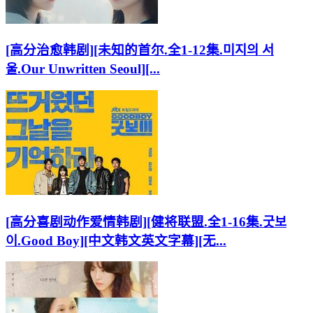
[高分治愈韩剧][未知的首尔.全1-12集.미지의 서
울.Our Unwritten Seoul][...
[高分喜剧动作爱情韩剧][健将联盟.全1-16集.굿보
이.Good Boy][中文韩文英文字幕][无...