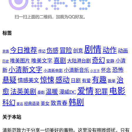
标签
剧情
动作
今日推荐
冒险
伤感
创意
动画
传记
亲情
奇幻
喜剧
唯美文字
小清
唯美图片
大陆港台剧
安静
历史
小清新文字
恐怖
新
小清新音乐
怀念
小清新电影
小王子
惊悚
感动
有趣
悬疑
治
情感美文
日剧
有爱
歌单
爱情
电影
愈
法英美剧
犯罪
温暖
漫威DC
泰剧
韩剧
科幻
致青春
美女
经典语录
童话
关于本站
清新范致力于分享一切美好的事物。这里没有喧哗烦扰，只有