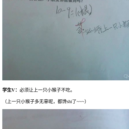
学生
V
：
必须让上一只小猴子不吃。
（上一只小猴子多无辜呢，都馋shi了~~~）