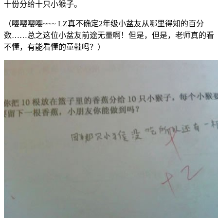
十份分给十只小猴子。
（嘤嘤嘤嘤~~~ LZ真不确定2年级小盆友从哪里得知的百分
数……总之这位小盆友前途无量啊！但是，但是，老师真的看
不懂，有能看懂的童鞋吗？）