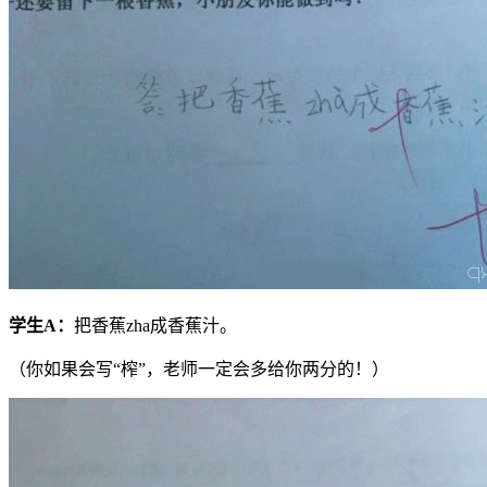
学生
A
：
把香蕉zha成香蕉汁。
（你如果会写“榨”，老师一定会多给你两分的！）