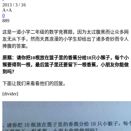
2013 / 3 / 16
A+
A
0
889
这是一道小学二年级的数学竞赛题，因为太过腹黑而让众多网
友无从下手，然而天真浪漫的小学生却给出了诸多奇妙而令人
捧腹的答案。
原题：请你把
10
根放在篮子里的香蕉分给
10
只小猴子，每个小
猴要得到一根，最后篮子里还要留下一根香蕉，小朋友你能做
到吗？
下面让我们来看看他们的回复。
[divider]