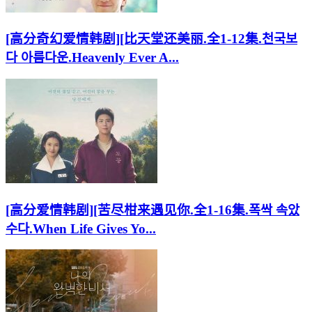
[高分奇幻爱情韩剧][比天堂还美丽.全1-12集.천국보
다 아름다운.Heavenly Ever A...
[高分爱情韩剧][苦尽柑来遇见你.全1-16集.폭싹 속았
수다.When Life Gives Yo...