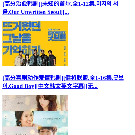
[高分治愈韩剧][未知的首尔.全1-12集.미지의 서
울.Our Unwritten Seoul][...
[高分喜剧动作爱情韩剧][健将联盟.全1-16集.굿보
이.Good Boy][中文韩文英文字幕][无...