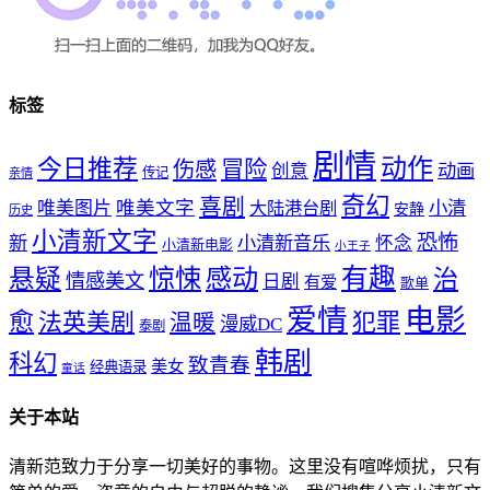
标签
剧情
动作
今日推荐
冒险
伤感
创意
动画
传记
亲情
奇幻
喜剧
唯美文字
小清
唯美图片
大陆港台剧
安静
历史
小清新文字
恐怖
新
小清新音乐
怀念
小清新电影
小王子
惊悚
感动
有趣
悬疑
治
情感美文
日剧
有爱
歌单
爱情
电影
愈
法英美剧
犯罪
温暖
漫威DC
泰剧
韩剧
科幻
致青春
美女
经典语录
童话
关于本站
清新范致力于分享一切美好的事物。这里没有喧哗烦扰，只有