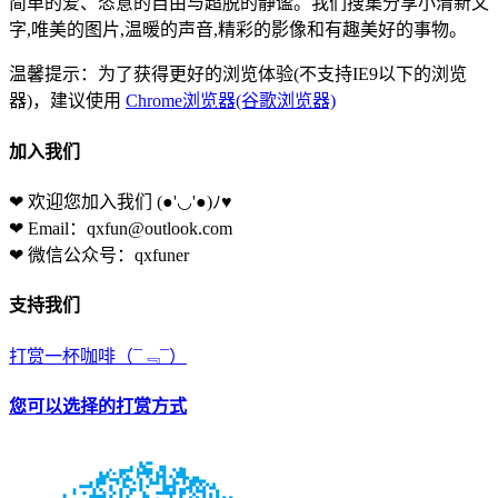
简单的爱、恣意的自由与超脱的静谧。我们搜集分享小清新文
字,唯美的图片,温暖的声音,精彩的影像和有趣美好的事物。
温馨提示：为了获得更好的浏览体验(不支持IE9以下的浏览
器)，建议使用
Chrome浏览器(谷歌浏览器)
加入我们
❤ 欢迎您加入我们
(●'◡'●)ﾉ♥
❤ Email：qxfun@outlook.com
❤ 微信公众号：qxfuner
支持我们
打赏一杯咖啡
（¯﹃¯）
您可以选择的打赏方式