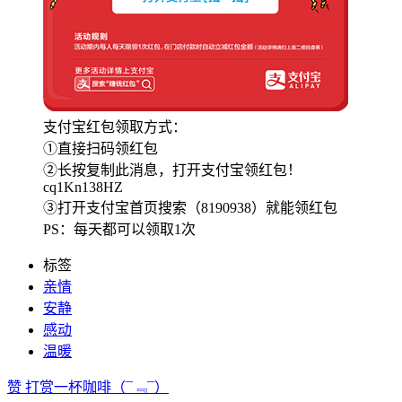
支付宝红包领取方式：
①直接扫码领红包
②长按复制此消息，打开支付宝领红包！
cq1Kn138HZ
③打开支付宝首页搜索（8190938）就能领红包
PS：每天都可以领取1次
标签
亲情
安静
感动
温暖
赞
打赏一杯咖啡
（¯﹃¯）