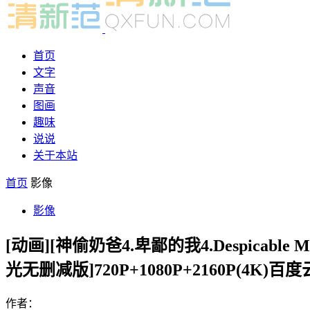
首页
文字
声音
图画
趣味
说说
关于本站
首页
影像
影像
[动画][神偷奶爸4.卑鄙的我4.Despica
光无删减版]720P+1080P+2160P(4K)百
作者：