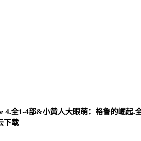
ble Me 4.全1-4部&小黄人大眼萌：格鲁的崛
度云下载