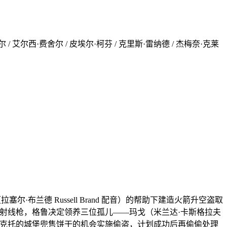
尔 / 艾尔西·费舍尔 / 皮埃尔·柯芬 / 克里斯·雷纳德 / 杰梅奈·克莱
·布兰德 Russell Brand 配音）的帮助下建造火箭升空盗取
回收缩射线枪，格鲁决定领养三位孤儿——玛戈（米兰达·卡斯格拉夫
），利用她们进入维克托的城堡兜售饼干的机会实施偷盗，计划成功后再偷偷处理