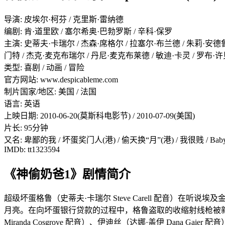
导演: 皮埃尔·柯芬 / 克里斯·雷纳德
编剧: 肯·道里欧 / 塞尔希奥·巴勃罗斯 / 辛科·保罗
主演: 史蒂夫·卡瑞尔 / 杰森·席格尔 / 拉塞尔·布兰德 / 朱莉·安德鲁
门特 / 杰克·麦克布瑞尔 / 丹尼·麦克布莱德 / 敏迪·卡灵 / 罗布·许贝
类型: 喜剧 / 动画 / 冒险
官方网站: www.despicableme.com
制片国家/地区: 美国 / 法国
语言: 英语
上映日期: 2010-06-20(莫斯科电影节) / 2010-07-09(美国)
片长: 95分钟
又名: 卑鄙的我 / 坏蛋奖门人(港) / 偷天换“月”(港) / 我很贱 / Ba
IMDb: tt1323594
《神偷奶爸1》剧情简介
超级坏蛋格鲁（史蒂夫·卡瑞尔 Steve Carell 配音）在听
月亮。在向坏蛋银行贷款的过程中，格鲁盗取的收缩射线枪被新贼维
Miranda Cosgrove 配音）、伊迪丝（达娜·盖伊 Dana 