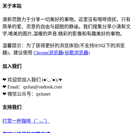
关于本站
清新范致力于分享一切美好的事物。这里没有喧哗烦扰，只有
简单的爱、恣意的自由与超脱的静谧。我们搜集分享小清新文
字,唯美的图片,温暖的声音,精彩的影像和有趣美好的事物。
温馨提示：为了获得更好的浏览体验(不支持IE9以下的浏览
器)，建议使用
Chrome浏览器(谷歌浏览器)
加入我们
❤ 欢迎您加入我们
(●'◡'●)ﾉ♥
❤ Email：qxfun@outlook.com
❤ 微信公众号：qxfuner
支持我们
打赏一杯咖啡
（¯﹃¯）