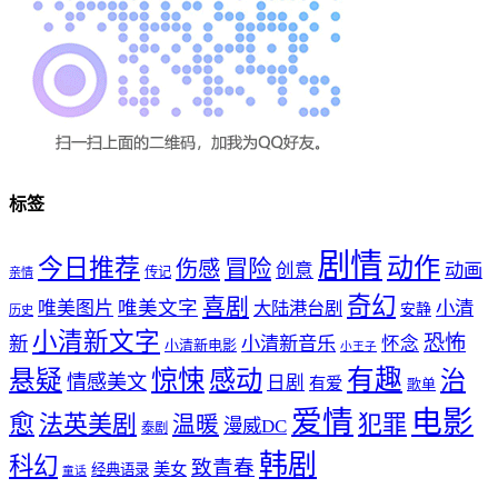
标签
剧情
动作
今日推荐
冒险
伤感
创意
动画
传记
亲情
奇幻
喜剧
唯美文字
小清
唯美图片
大陆港台剧
安静
历史
小清新文字
恐怖
新
小清新音乐
怀念
小清新电影
小王子
惊悚
感动
有趣
悬疑
治
情感美文
日剧
有爱
歌单
爱情
电影
愈
法英美剧
犯罪
温暖
漫威DC
泰剧
韩剧
科幻
致青春
美女
经典语录
童话