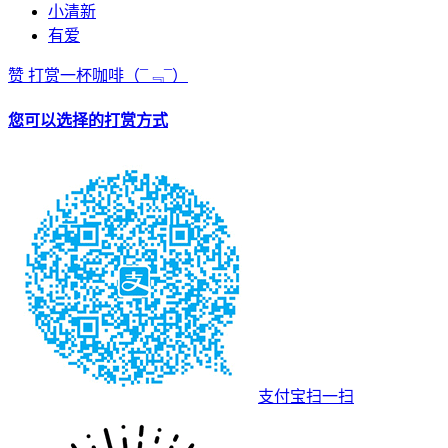
小清新
有爱
赞
打赏一杯咖啡
（¯﹃¯）
您可以选择的打赏方式
支付宝扫一扫