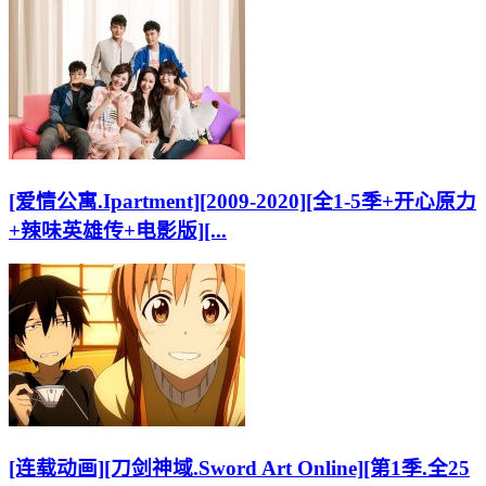
[爱情公寓.Ipartment][2009-2020][全1-5季+开心原力
+辣味英雄传+电影版][...
[连载动画][刀剑神域.Sword Art Online][第1季.全25