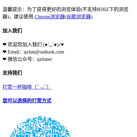
温馨提示：为了获得更好的浏览体验(不支持IE9以下的浏览
器)，建议使用
Chrome浏览器(谷歌浏览器)
加入我们
❤ 欢迎您加入我们
(●'◡'●)ﾉ♥
❤ Email：qxfun@outlook.com
❤ 微信公众号：qxfuner
支持我们
打赏一杯咖啡
（¯﹃¯）
您可以选择的打赏方式