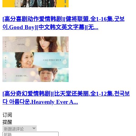
[高分喜剧动作爱情韩剧][健将联盟.全1-16集.굿보
이.Good Boy][中文韩文英文字幕][无...
[高分奇幻爱情韩剧][比天堂还美丽.全1-12集.천국보
다 아름다운.Heavenly Ever A...
订阅
提醒