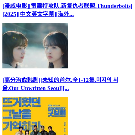
[漫威电影][雷霆特攻队.新复仇者联盟.Thunderbolts]
[2025][中文英文字幕][海外...
[高分治愈韩剧][未知的首尔.全1-12集.미지의 서
울.Our Unwritten Seoul][...