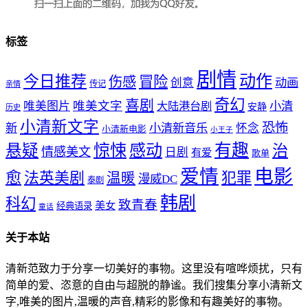
标签
剧情
动作
今日推荐
冒险
伤感
创意
动画
传记
亲情
奇幻
喜剧
唯美文字
小清
唯美图片
大陆港台剧
安静
历史
小清新文字
恐怖
新
小清新音乐
怀念
小清新电影
小王子
惊悚
感动
有趣
悬疑
治
情感美文
日剧
有爱
歌单
爱情
电影
愈
法英美剧
犯罪
温暖
漫威DC
泰剧
韩剧
科幻
致青春
美女
经典语录
童话
关于本站
清新范致力于分享一切美好的事物。这里没有喧哗烦扰，只有
简单的爱、恣意的自由与超脱的静谧。我们搜集分享小清新文
字,唯美的图片,温暖的声音,精彩的影像和有趣美好的事物。