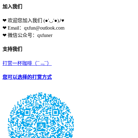
加入我们
❤ 欢迎您加入我们
(●'◡'●)ﾉ♥
❤ Email：qxfun@outlook.com
❤ 微信公众号：qxfuner
支持我们
打赏一杯咖啡
（¯﹃¯）
您可以选择的打赏方式