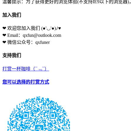
温馨提示：为了获得更好的浏览体验(不支持IE9以下的浏览器
加入我们
❤ 欢迎您加入我们
(●'◡'●)ﾉ♥
❤ Email：qxfun@outlook.com
❤ 微信公众号：qxfuner
支持我们
打赏一杯咖啡
（¯﹃¯）
您可以选择的打赏方式