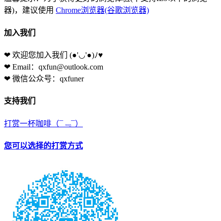
器)，建议使用
Chrome浏览器(谷歌浏览器)
加入我们
❤ 欢迎您加入我们
(●'◡'●)ﾉ♥
❤ Email：qxfun@outlook.com
❤ 微信公众号：qxfuner
支持我们
打赏一杯咖啡
（¯﹃¯）
您可以选择的打赏方式