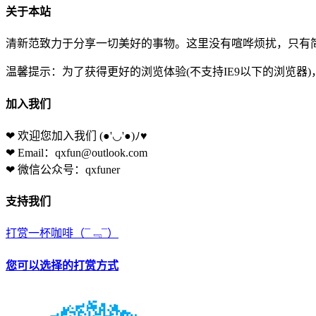
关于本站
清新范致力于分享一切美好的事物。这里没有喧哗烦扰，只有简
温馨提示：为了获得更好的浏览体验(不支持IE9以下的浏览器
加入我们
❤ 欢迎您加入我们
(●'◡'●)ﾉ♥
❤ Email：qxfun@outlook.com
❤ 微信公众号：qxfuner
支持我们
打赏一杯咖啡
（¯﹃¯）
您可以选择的打赏方式