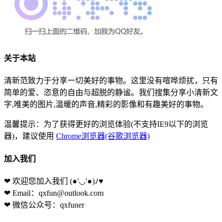
关于本站
清新范致力于分享一切美好的事物。这里没有喧哗烦扰，只有
简单的爱、恣意的自由与超脱的静谧。我们搜集分享小清新文
字,唯美的图片,温暖的声音,精彩的影像和有趣美好的事物。
温馨提示：为了获得更好的浏览体验(不支持IE9以下的浏览
器)，建议使用
Chrome浏览器(谷歌浏览器)
加入我们
❤ 欢迎您加入我们
(●'◡'●)ﾉ♥
❤ Email：qxfun@outlook.com
❤ 微信公众号：qxfuner