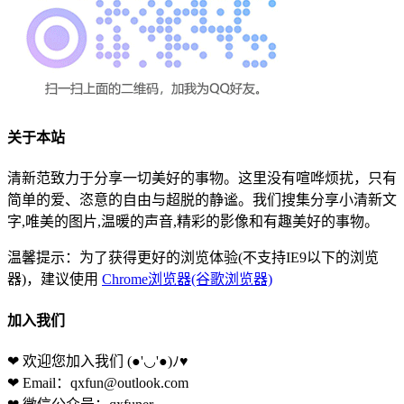
关于本站
清新范致力于分享一切美好的事物。这里没有喧哗烦扰，只有
简单的爱、恣意的自由与超脱的静谧。我们搜集分享小清新文
字,唯美的图片,温暖的声音,精彩的影像和有趣美好的事物。
温馨提示：为了获得更好的浏览体验(不支持IE9以下的浏览
器)，建议使用
Chrome浏览器(谷歌浏览器)
加入我们
❤ 欢迎您加入我们
(●'◡'●)ﾉ♥
❤ Email：qxfun@outlook.com