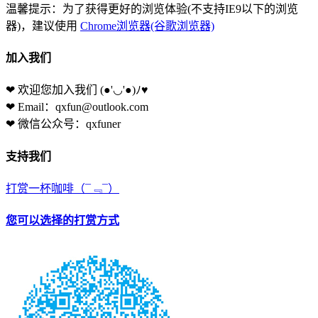
温馨提示：为了获得更好的浏览体验(不支持IE9以下的浏览
器)，建议使用
Chrome浏览器(谷歌浏览器)
加入我们
❤ 欢迎您加入我们
(●'◡'●)ﾉ♥
❤ Email：qxfun@outlook.com
❤ 微信公众号：qxfuner
支持我们
打赏一杯咖啡
（¯﹃¯）
您可以选择的打赏方式