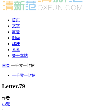
首页
文字
声音
图画
趣味
说说
关于本站
首页
一千零一封信
一千零一封信
Letter.79
作者：
小兜
-