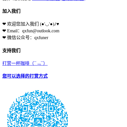
加入我们
❤ 欢迎您加入我们
(●'◡'●)ﾉ♥
❤ Email：qxfun@outlook.com
❤ 微信公众号：qxfuner
支持我们
打赏一杯咖啡
（¯﹃¯）
您可以选择的打赏方式