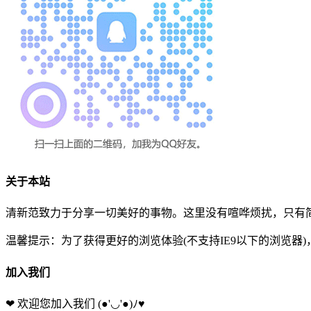
关于本站
清新范致力于分享一切美好的事物。这里没有喧哗烦扰，只有简
温馨提示：为了获得更好的浏览体验(不支持IE9以下的浏览器
加入我们
❤ 欢迎您加入我们
(●'◡'●)ﾉ♥