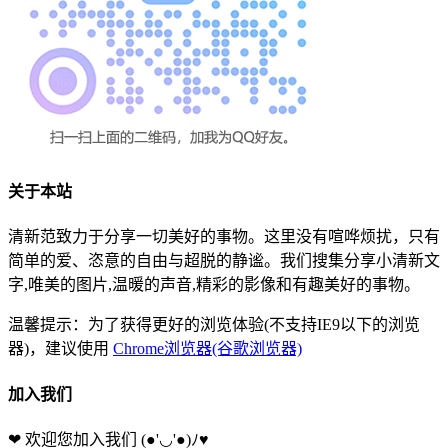
关于本站
清新范致力于分享一切美好的事物。这里没有喧哗烦扰，只有
简单的爱、恣意的自由与超脱的静谧。我们搜集分享小清新文
字,唯美的图片,温暖的声音,精彩的影像和有趣美好的事物。
温馨提示：为了获得更好的浏览体验(不支持IE9以下的浏览
器)，建议使用
Chrome浏览器(谷歌浏览器)
加入我们
❤ 欢迎您加入我们
(●'◡'●)ﾉ♥