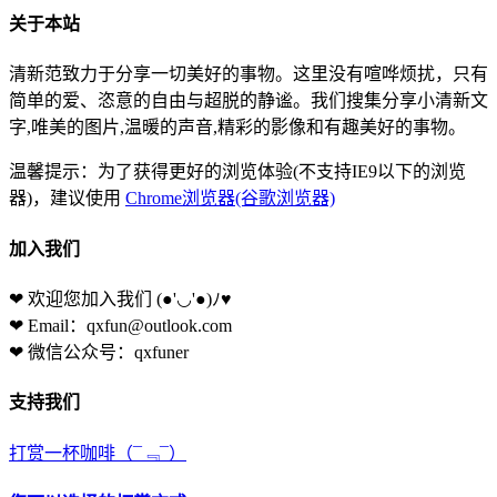
关于本站
清新范致力于分享一切美好的事物。这里没有喧哗烦扰，只有
简单的爱、恣意的自由与超脱的静谧。我们搜集分享小清新文
字,唯美的图片,温暖的声音,精彩的影像和有趣美好的事物。
温馨提示：为了获得更好的浏览体验(不支持IE9以下的浏览
器)，建议使用
Chrome浏览器(谷歌浏览器)
加入我们
❤ 欢迎您加入我们
(●'◡'●)ﾉ♥
❤ Email：qxfun@outlook.com
❤ 微信公众号：qxfuner
支持我们
打赏一杯咖啡
（¯﹃¯）